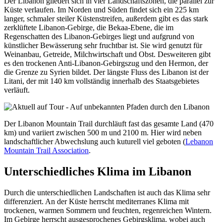
Der Libanon gliedert sich in vier Landschaftszonen, die parallel zur
Küste verlaufen. Im Norden und Süden findet sich ein 225 km
langer, schmaler steiler Küstenstreifen, außerdem gibt es das stark
zerklüftete Libanon-Gebirge, die Bekaa-Ebene, die im
Regenschatten des Libanon-Gebirges liegt und aufgrund von
künstlicher Bewässerung sehr fruchtbar ist. Sie wird genutzt für
Weinanbau, Getreide, Milchwirtschaft und Obst. Desweiteren gibt
es den trockenen Anti-Libanon-Gebirgszug und den Hermon, der
die Grenze zu Syrien bildet. Der längste Fluss des Libanon ist der
Litani, der mit 140 km vollständig innerhalb des Staatsgebietes
verläuft.
Der Libanon Mountain Trail durchläuft fast das gesamte Land (470
km) und variiert zwischen 500 m und 2100 m. Hier wird neben
landschaftlicher Abwechslung auch kuturell viel geboten (
Lebanon
Mountain Trail Association
.
Unterschiedliches Klima im Libanon
Durch die unterschiedlichen Landschaften ist auch das Klima sehr
differenziert. An der Küste herrscht mediterranes Klima mit
trockenen, warmen Sommern und feuchten, regenreichen Wintern.
Im Gebirge herrscht ausgesprochenes Gebirgsklima, wobei auch