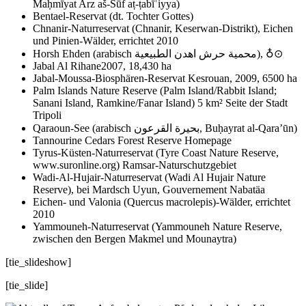
Maḥmīyat Arz aš-Šūf aṭ-ṭabīʿiyya)
Bentael-Reservat (dt. Tochter Gottes)
Chnanir-Naturreservat (Chnanir, Keserwan-Distrikt), Eichen
und Pinien-Wälder, errichtet 2010
Horsh Ehden (arabisch محمية حرش اهدن الطبيعية), ♁⊙
Jabal Al Rihane2007, 18,430 ha
Jabal-Moussa-Biosphären-Reservat Kesrouan, 2009, 6500 ha
Palm Islands Nature Reserve (Palm Island/Rabbit Island;
Sanani Island, Ramkine/Fanar Island) 5 km² Seite der Stadt
Tripoli
Qaraoun-See (arabisch بحيرة القرعون, Buḥayrat al-Qara’ūn)
Tannourine Cedars Forest Reserve Homepage
Tyrus-Küsten-Naturreservat (Tyre Coast Nature Reserve,
www.suronline.org) Ramsar-Naturschutzgebiet
Wadi-Al-Hujair-Naturreservat (Wadi Al Hujair Nature
Reserve), bei Mardsch Uyun, Gouvernement Nabatäa
Eichen- und Valonia (Quercus macrolepis)-Wälder, errichtet
2010
Yammouneh-Naturreservat (Yammouneh Nature Reserve,
zwischen den Bergen Makmel und Mounaytra)
[tie_slideshow]
[tie_slide]