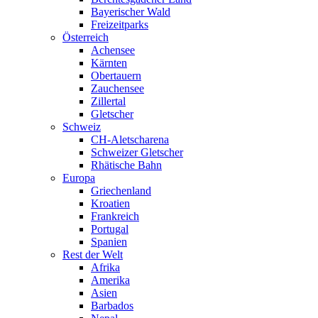
Bayerischer Wald
Freizeitparks
Österreich
Achensee
Kärnten
Obertauern
Zauchensee
Zillertal
Gletscher
Schweiz
CH-Aletscharena
Schweizer Gletscher
Rhätische Bahn
Europa
Griechenland
Kroatien
Frankreich
Portugal
Spanien
Rest der Welt
Afrika
Amerika
Asien
Barbados