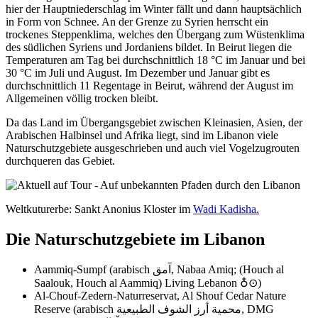
hier der Hauptniederschlag im Winter fällt und dann hauptsächlich
in Form von Schnee. An der Grenze zu Syrien herrscht ein
trockenes Steppenklima, welches den Übergang zum Wüstenklima
des südlichen Syriens und Jordaniens bildet. In Beirut liegen die
Temperaturen am Tag bei durchschnittlich 18 °C im Januar und bei
30 °C im Juli und August. Im Dezember und Januar gibt es
durchschnittlich 11 Regentage in Beirut, während der August im
Allgemeinen völlig trocken bleibt.
Da das Land im Übergangsgebiet zwischen Kleinasien, Asien, der
Arabischen Halbinsel und Afrika liegt, sind im Libanon viele
Naturschutzgebiete ausgeschrieben und auch viel Vogelzugrouten
durchqueren das Gebiet.
Weltkuturerbe: Sankt Anonius Kloster im
Wadi Kadisha.
Die Naturschutzgebiete im Libanon
Aammiq-Sumpf (arabisch آمق, Nabaa Amiq; (Houch al
Saalouk, Houch al Aammiq) Living Lebanon ♁⊙)
Al-Chouf-Zedern-Naturreservat, Al Shouf Cedar Nature
Reserve (arabisch محمية أرز الشوف الطبيعية, DMG