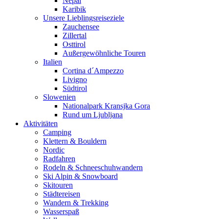
Nepal
Karibik
Unsere Lieblingsreiseziele
Zauchensee
Zillertal
Osttirol
Außergewöhnliche Touren
Italien
Cortina d´Ampezzo
Livigno
Südtirol
Slowenien
Nationalpark Kransjka Gora
Rund um Ljubljana
Aktivitäten
Camping
Klettern & Bouldern
Nordic
Radfahren
Rodeln & Schneeschuhwandern
Ski Alpin & Snowboard
Skitouren
Städtereisen
Wandern & Trekking
Wasserspaß