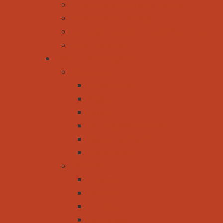
Produkttests - Fitness & Training
Produkttests - Camping
be-outdoor testet - Unterkünfte im Test
Im Schnee & Eis
Reise- und Ausflugsziele
Deutschland
An der Küste
Allgäu
Bayern
Berchtesgadener Land
Bayerischer Wald
Freizeitparks
Österreich
Achensee
Kärnten
Obertauern
Zauchensee