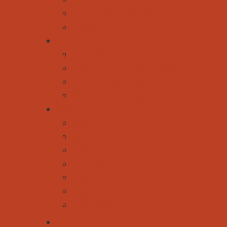
Praktisches für die Familie
Auszeit von der Familie
Vier Beine
Forum Wildtiere
News rund um unsere Hunde
Rund um unsere Pferde
Weitere tierische Begleiter
Spezial
Winter
Sommer
Herbst
Frühling
News
Gewinnspiele
Eventkalender