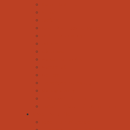
Klettern & Bouldern
Nordic
Radfahren
Rodeln & Schneeschuhwandern
Ski Alpin & Snowboard
Skitouren
Städtereisen
Wandern & Trekking
Wasserspaß
Wellness
Die perfekte Tourplanung
Mal was anderes
Außergewöhnliche Touren
Gleitschirmfliegen - direkt hier buchen
Kinder und Familie
Reise- und Ausflugsziele
Unterwegs mit den Großeltern