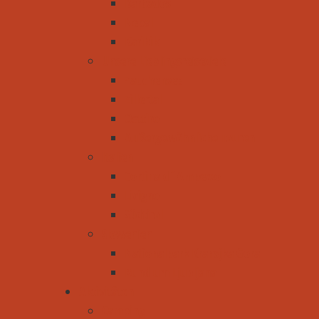
Barbados
Nepal
Karibik
Unsere Lieblingsreiseziele
Zauchensee
Zillertal
Osttirol
Außergewöhnliche Touren
Italien
Cortina d´Ampezzo
Livigno
Südtirol
Slowenien
Nationalpark Kransjka Gora
Rund um Ljubljana
Aktivitäten
Camping