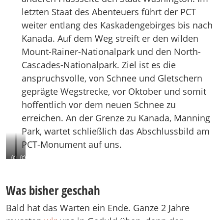
letzten Staat des Abenteuers führt der PCT
weiter entlang des Kaskadengebirges bis nach
Kanada. Auf dem Weg streift er den wilden
Mount-Rainer-Nationalpark und den North-
Cascades-Nationalpark. Ziel ist es die
anspruchsvolle, von Schnee und Gletschern
geprägte Wegstrecke, vor Oktober und somit
hoffentlich vor dem neuen Schnee zu
erreichen. An der Grenze zu Kanada, Manning
Park, wartet schließlich das Abschlussbild am
PCT-Monument auf uns.
(c)
(c)
Crater
California
Lake
von
Was bisher geschah
Nationalpark
Thomas
von
Völkner
Bald hat das Warten ein Ende. Ganze 2 Jahre
Brandon
@
hike.eat.sleep
Case