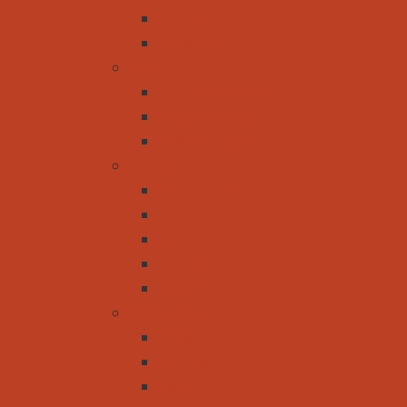
Zillertal
Gletscher
Schweiz
CH-Aletscharena
Schweizer Gletscher
Rhätische Bahn
Europa
Griechenland
Kroatien
Frankreich
Portugal
Spanien
Rest der Welt
Afrika
Amerika
Asien