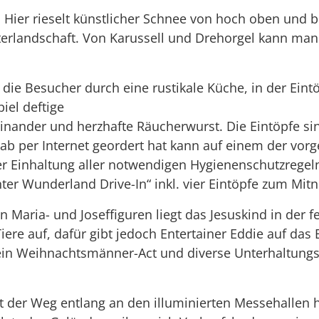
A. Hier rieselt künstlicher Schnee von hoch oben un
rlandschaft. Von Karussell und Drehorgel kann man s
n die Besucher durch eine rustikale Küche, in der Ein
el deftige
nander und herzhafte Räucherwurst. Die Eintöpfe sin
b per Internet geordert hat kann auf einem der vorg
ter Einhaltung aller notwendigen Hygienenschutzrege
nter Wunderland Drive-In“ inkl. vier Eintöpfe zum Mit
Maria- und Joseffiguren liegt das Jesuskind in der fes
iere auf, dafür gibt jedoch Entertainer Eddie auf da
ein Weihnachtsmänner-Act und diverse Unterhaltungse
t der Weg entlang an den illuminierten Messehallen h