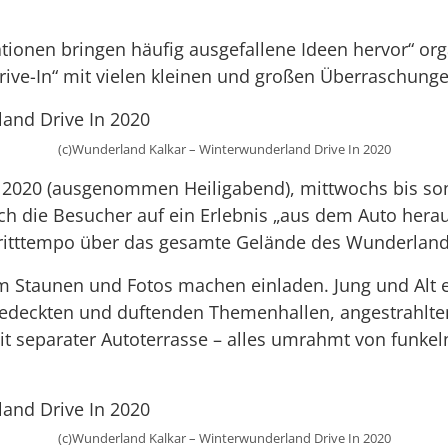
ionen bringen häufig ausgefallene Ideen hervor“ or
ive-In“ mit vielen kleinen und großen Überraschunge
(c)Wunderland Kalkar – Winterwunderland Drive In 2020
r 2020 (ausgenommen Heiligabend), mittwochs bis son
ich die Besucher auf ein Erlebnis „aus dem Auto herau
hritttempo über das gesamte Gelände des Wunderland 
um Staunen und Fotos machen einladen. Jung und Alt e
edeckten und duftenden Themenhallen, angestrahlte
it separater Autoterrasse – alles umrahmt von funke
(c)Wunderland Kalkar – Winterwunderland Drive In 2020