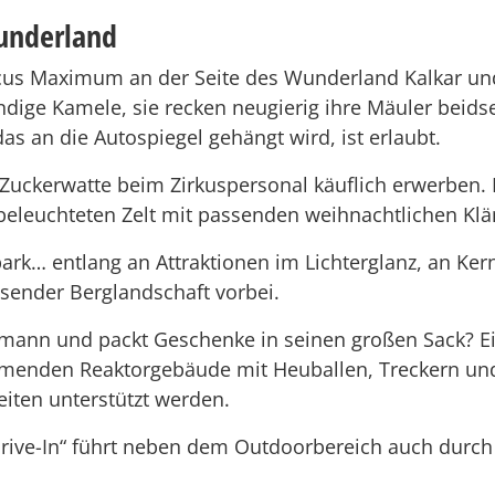
underland
ircus Maximum an der Seite des Wunderland Kalkar und
ndige Kamele, sie recken neugierig ihre Mäuler beids
das an die Autospiegel gehängt wird, ist erlaubt.
uckerwatte beim Zirkuspersonal käuflich erwerben.
eleuchteten Zelt mit passenden weihnachtlichen Klä
park… entlang an Attraktionen im Lichterglanz, an Ker
ender Berglandschaft vorbei.
mann und packt Geschenke in seinen großen Sack? Ei
menden Reaktorgebäude mit Heuballen, Treckern und C
eiten unterstützt werden.
ve-In“ führt neben dem Outdoorbereich auch durch d