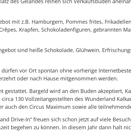
atz des Geländes reihen sich Verkaufsbuden aneina
bot mit z.B. Hamburgern, Pommes frites, Frikadellen
Crêpes, Krapfen, Schokoladenfiguren, gebrannten Ma
 Angebot sind heiße Schokolade, Glühwein, Erfrischu
 dürfen vor Ort spontan ohne vorherige Internetbes
 verzehrt oder nach Hause mitgenommen werden.
ht gestattet. Bargeld wird an den Buden akzeptiert, K
n circa 130 Vollzeitangestellten des Wunderland Kalkar
her auch den Circus Maximum sowie alle teilnehmende
nd Drive-In“ freuen sich schon jetzt auf viele Besu
szeit begehen zu können. In diesem Jahr dann halt n