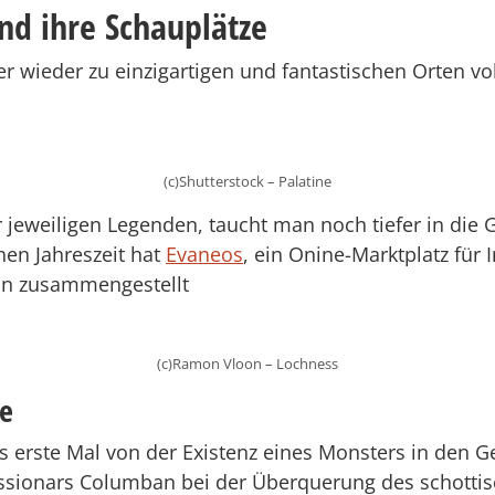
nd ihre Schauplätze
 wieder zu einzigartigen und fantastischen Orten vol
(c)Shutterstock – Palatine
 jeweiligen Legenden, taucht man noch tiefer in die G
en Jahreszeit hat
Evaneos
, ein Onine-Marktplatz für 
ln zusammengestellt
(c)Ramon Vloon – Lochness
ie
s erste Mal von der Existenz eines Monsters in den 
issionars Columban bei der Überquerung des schott