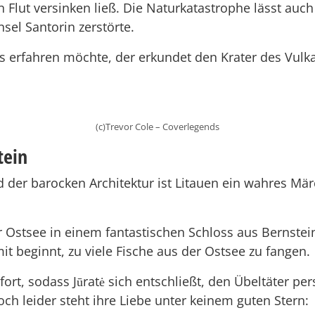
en Flut versinken ließ. Die Naturkatastrophe lässt au
sel Santorin zerstörte.
s erfahren möchte, der erkundet den Krater des Vulk
(c)Trevor Cole – Coverlegends
tein
 der barocken Architektur ist Litauen ein wahres Mä
er Ostsee in einem fantastischen Schloss aus Bernstein
it beginnt, zu viele Fische aus der Ostsee zu fangen.
ort, sodass Jūratė sich entschließt, den Übeltäter pe
och leider steht ihre Liebe unter keinem guten Stern: