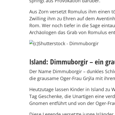
springt aus Provokation darüber.
Aus Zorn versetzt Romulus ihm einen tö
Zwilling ihm zu Ehren auf dem Aventinh
Rom. Wer noch tiefer in die Sage eint
Archäologen das Grab von Romulus en
Island: Dimmuborgir – ein g
Der Name Dimmuborgir – dunkles Schloss
die grausame Oger-Frau Grýla mit ihr
Heutzutage lassen Kinder in Island zu
Tag Geschenke, die Unartigen eine verdo
Gnomen entführt und von der Oger-Frau
Diese Legende versetzte junge Islände