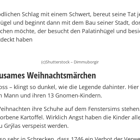
dlichen Schlag mit einem Schwert, bereut seine Tat 
ügel und beginnt dann mit dem Bau seiner Stadt, dort
auchen möchte, der besucht den Palatinhügel und bes
tdeckt haben
(c)Shutterstock – Dimmuborgir
rausames Weihnachtsmärchen
 – klingt so dunkel, wie die Legende dahinter. Hier 
em Mann und ihren 13 Gnomen-Kindern.
 Weihnachten ihre Schuhe auf dem Fenstersims stehen
rbene Kartoffel. Wirklich Angst haben die Kinder all
 Grýlas verspeist werden.
r so sehr in Schrecken, dass 1746 ein Verbot der Ve