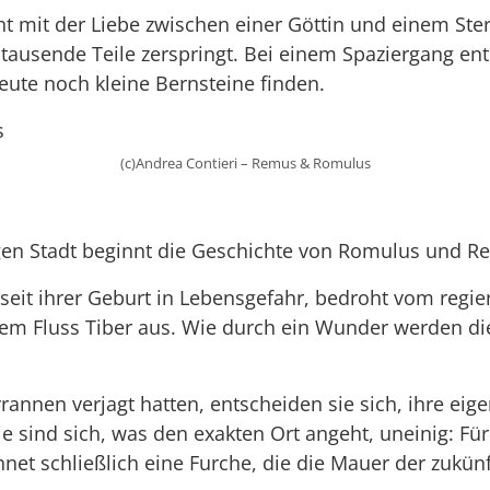
cht mit der Liebe zwischen einer Göttin und einem St
n tausende Teile zerspringt. Bei einem Spaziergang en
eute noch kleine Bernsteine finden.
(c)Andrea Contieri – Remus & Romulus
gen Stadt beginnt die Geschichte von Romulus und R
 seit ihrer Geburt in Lebensgefahr, bedroht vom regi
 dem Fluss Tiber aus. Wie durch ein Wunder werden di
yrannen verjagt hatten, entscheiden sie sich, ihre eig
ie sind sich, was den exakten Ort angeht, uneinig: Für
et schließlich eine Furche, die die Mauer der zukünf