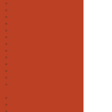
Nordic
Radfahren
Rodeln & Schneeschuhwandern
Ski Alpin & Snowboard
Skitouren
Städtereisen
Wandern & Trekking
Wasserspaß
Wellness
Die perfekte Tourplanung
Mal was anderes
Außergewöhnliche Touren
Gleitschirmfliegen - direkt hier buchen
Kinder und Familie
Reise- und Ausflugsziele
Unterwegs mit den Großeltern
Praktisches für die Familie