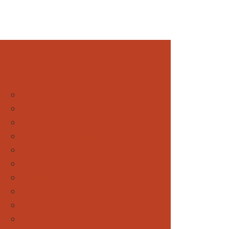
Be Outdoor testet
Produkttests - Für Erwachsene
Produkttests - Für Kids
Produkttests - Für Hunde
Produkttests - Bekleidung
Produkttests - Ausrüstung
Produkttests - Auf dem Berg
Produkttests - Auf dem Fahrrad
Produkttests - Im Wasser
Produkttests - In Schnee und Eis
Produkttests - Fitness & Training