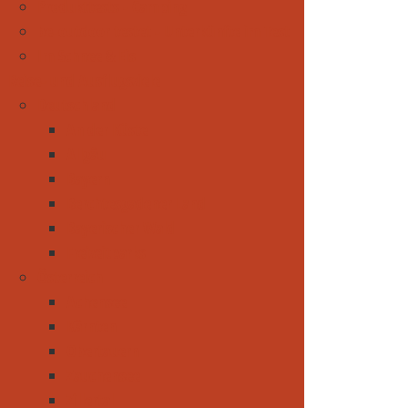
Produkttests - Camping
be-outdoor testet - Unterkünfte im Test
Im Schnee & Eis
Reise- und Ausflugsziele
Deutschland
An der Küste
Allgäu
Bayern
Berchtesgadener Land
Bayerischer Wald
Freizeitparks
Österreich
Achensee
Kärnten
Obertauern
Zauchensee
Zillertal