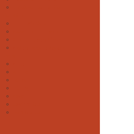
Auszeit von der Familie
Vier Beine
Forum Wildtiere
News rund um unsere Hunde
Rund um unsere Pferde
Weitere tierische Begleiter
Spezial
Winter
Sommer
Herbst
Frühling
News
Gewinnspiele
Eventkalender