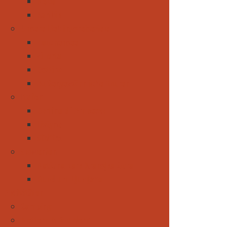
Nepal
Karibik
Unsere Lieblingsreiseziele
Zauchensee
Zillertal
Osttirol
Außergewöhnliche Touren
Italien
Cortina d´Ampezzo
Livigno
Südtirol
Slowenien
Nationalpark Kransjka Gora
Rund um Ljubljana
Aktivitäten
Camping
Klettern & Bouldern