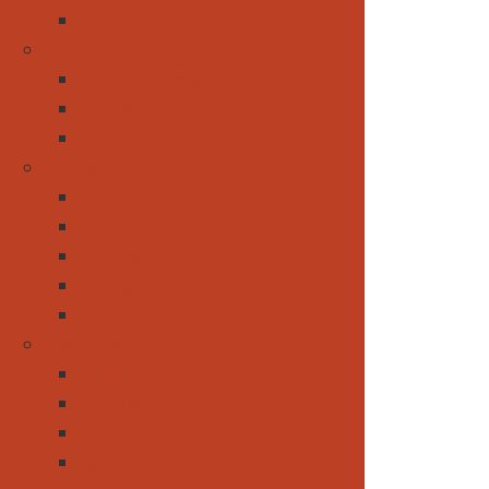
Gletscher
Schweiz
CH-Aletscharena
Schweizer Gletscher
Rhätische Bahn
Europa
Griechenland
Kroatien
Frankreich
Portugal
Spanien
Rest der Welt
Afrika
Amerika
Asien
Barbados