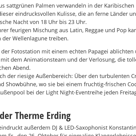
us sattgrünen Palmen verwandeln in der Karibischen 
eser eindrucksvollen Kulisse, die an ferne Länder un
sche Nacht von 18 Uhr bis 23 Uhr.
hrer feurigen Mischung aus Latin, Reggae und Pop ka
 der Wellenlagune treiben.
der Fotostation mit einem echten Papagei ablichten
it dem Animationsteam und der Verlosung, die tolle P
chen Abend.
h der riesige Außenbereich: Über den turbulenten C
d Showbühne, wo sie bei einem fruchtig-frischen Coc
Außenpool bei der Light Night-Eventreihe jeden Freita
der Therme Erding
beeindruckt außerdem DJ & LED-Saxophonist Konstanti
am Fr., den 26. Oktober für einmalige Klangerlebnis