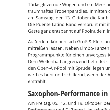
Türkisglitzernde Wogen und ein Meer a
traumhaftes Tropenparadies. Inmitten di
am Samstag, den 13. Oktober die Karibi
Die Puente Latino Band versprüht mit i
Gäste ganz entspannt auf Poolnudeln in
Außerdem können sich Groß & Klein an 
mitreißen lassen. Neben Limbo-Tanzen m
Programmpunkte für einen unvergessli
Dem Wellenbad angrenzend befindet sic
den Open-Air-Pool mit Sprudelliegen un
wird es bunt und schillernd, wenn der 
erstrahlt.
Saxophon-Performance in 
Am Freitag, 05., 12. und 19. Oktober, 
Performance und DJ Zoom.Like schafft 