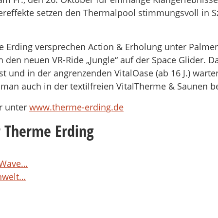
ereffekte setzen den Thermalpool stimmungsvoll in S
e Erding versprechen Action & Erholung unter Palme
len den neuen VR-Ride „Jungle“ auf der Space Glider.
 und in der angrenzenden VitalOase (ab 16 J.) warten
an auch in der textilfreien VitalTherme & Saunen b
hr unter
www.therme-erding.de
er Therme Erding
g Wave…
nwelt…