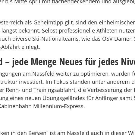
r bis Mitte April mit flächendeckendem und ausgiebi
terreich als Geheimtipp gilt, sind den einheimische
ängst bekannt. Selbst professionelle Athleten nutze
auch diverse Ski-Nationalteams, wie das ÖSV Damen
Abfahrt einlegt.
ld – jede Menge Neues für jedes Ni
gungen am Nassfeld weiter zu optimieren, wurden fü
struktur investiert. Im Fokus standen unter anderem 
er Renn- und Trainingsabfahrt, die Verbesserung der 
ltung eines neuen Übungsgeländes für Anfänger samt S
 Kabinenbahn Millennium-Express.
en in den Bergen“ ist am Nassfeld auch in dieser Wi