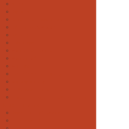
Nordic
Radfahren
Rodeln & Schneeschuhwandern
Ski Alpin & Snowboard
Skitouren
Städtereisen
Wandern & Trekking
Wasserspaß
Wellness
Die perfekte Tourplanung
Mal was anderes
Außergewöhnliche Touren
Gleitschirmfliegen - direkt hier buchen
Kinder und Familie
Reise- und Ausflugsziele
Unterwegs mit den Großeltern
Praktisches für die Familie