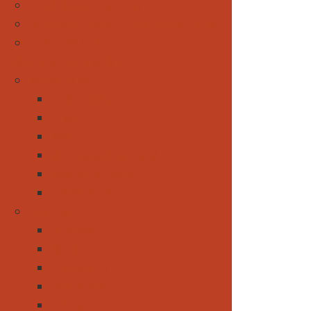
Produkttests - Camping
be-outdoor testet - Unterkünfte im Test
Im Schnee & Eis
Reise- und Ausflugsziele
Deutschland
An der Küste
Allgäu
Bayern
Berchtesgadener Land
Bayerischer Wald
Freizeitparks
Österreich
Achensee
Kärnten
Obertauern
Zauchensee
Zillertal