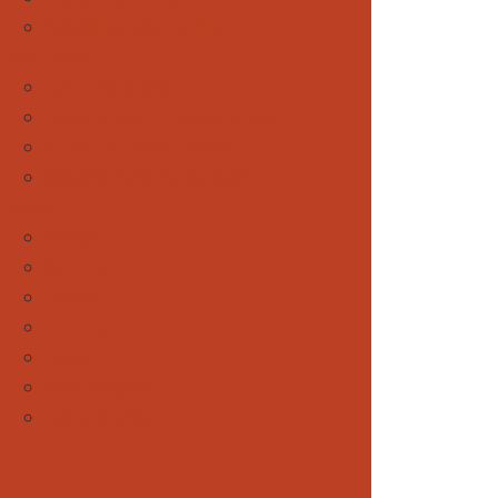
Auszeit von der Familie
Vier Beine
Forum Wildtiere
News rund um unsere Hunde
Rund um unsere Pferde
Weitere tierische Begleiter
Spezial
Winter
Sommer
Herbst
Frühling
News
Gewinnspiele
Eventkalender