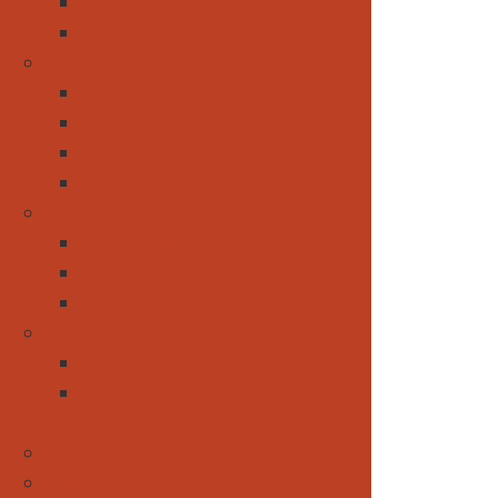
Nepal
Karibik
Unsere Lieblingsreiseziele
Zauchensee
Zillertal
Osttirol
Außergewöhnliche Touren
Italien
Cortina d´Ampezzo
Livigno
Südtirol
Slowenien
Nationalpark Kransjka Gora
Rund um Ljubljana
Aktivitäten
Camping
Klettern & Bouldern