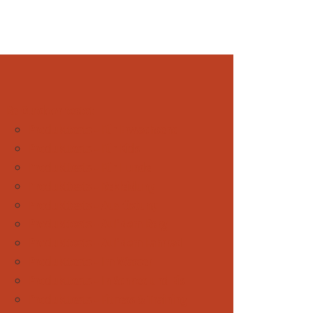
Be Outdoor testet
Produkttests - Für Erwachsene
Produkttests - Für Kids
Produkttests - Für Hunde
Produkttests - Bekleidung
Produkttests - Ausrüstung
Produkttests - Auf dem Berg
Produkttests - Auf dem Fahrrad
Produkttests - Im Wasser
Produkttests - In Schnee und Eis
Produkttests - Fitness & Training