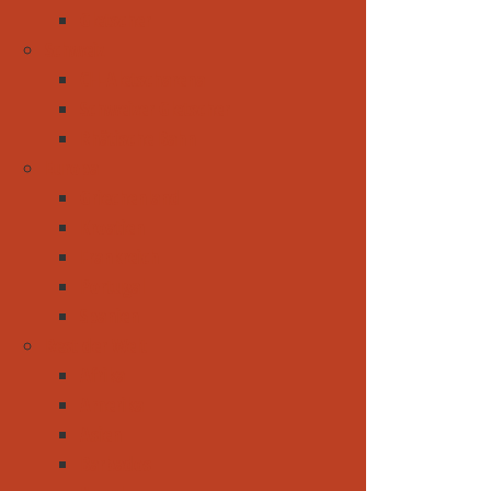
Gletscher
Schweiz
CH-Aletscharena
Schweizer Gletscher
Rhätische Bahn
Europa
Griechenland
Kroatien
Frankreich
Portugal
Spanien
Rest der Welt
Afrika
Amerika
Asien
Barbados