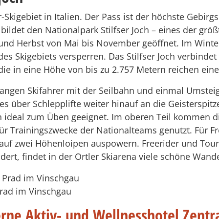
-Skigebiet in Italien. Der Pass ist der höchste Gebirg
ildet den Nationalpark Stilfser Joch – eines der grö
und Herbst von Mai bis November geöffnet. Im Winter
s Skigebiets versperren. Das Stilfser Joch verbinde
 die in eine Höhe von bis zu 2.757 Metern reichen ein
ngen Skifahrer mit der Seilbahn und einmal Umsteigen
 über Schlepplifte weiter hinauf an die Geisterspitze
 ideal zum Üben geeignet. Im oberen Teil kommen die
für Trainingszwecke der Nationalteams genutzt. Für Fr
auf zwei Höhenloipen auspowern. Freerider und Toure
andert, findet in der Ortler Skiarena viele schöne Wand
 Prad im Vinschgau
erne Aktiv- und Wellnesshotel Zentr