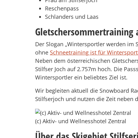
Prad am Stilfserjoch
Reschenpass
Schlanders und Laas
Gletschersommertraining a
Der Slogan „Wintersportler werden im
ohne
Schneetraining ist für Winterspor
Neben dem österreichischen Gletschersk
Stilfser Joch auf 2.757m hoch. Die Pass
Wintersportler ein beliebtes Ziel ist.
Wir begleiten aktuell die Snowboard R
Stilfserjoch und nutzen die Zeit neben
(c) Aktiv- und Wellnesshotel Zentral
Über das Skigebiet Stilfser