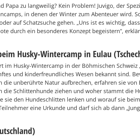
Papa zu langweilig? Kein Problem! Juvigo, der Spezia
iencamps, in denen der Winter zum Abenteuer wird. S
oder auf Schatzsuche gehen. „Uns ist es wichtig, da
te durch ein besonderes Konzept begeistern“, erklärt
 beim Husky-Wintercamp in Eulau (Tschec
iert im Husky-Wintercamp in der Böhmischen Schweiz „
sanftes und kinderfreundliches Wesen bekannt sind. B
ch die unberührte Natur aufbrechen, erfahren sie von 
n die Schlittenhunde ziehen und woher stammt die Hu
wie sie den Hundeschlitten lenken und worauf sie be
r Teilnehmer eine Urkunde und darf sich ab dann „Jun
eutschland)