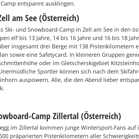
 Camp entspannt ausklingen.
ell am See (Österreich)
s Ski- und Snowboard-Camp in Zell am See in den öst
en elf bis 13 Jahre, 14 bis 16 Jahre und 16 bis 18 Jahr
 über insgesamt drei Berge mit 138 Pistenkilometern 
plan sowie eine Safetycard. In kleineren Gruppen genie
Schmittenhöhe oder im Gletscherskigebiet Kitzsteinh
. Unermüdliche Sportler können sich nach dem Skifahr
einhorn auspowern. Alle, die den Abend lieber entsp
k.
wboard-Camp Zillertal (Österreich)
g im Zillertal kommen junge Wintersport-Fans auf ih
600 präparierten Pistenkilometern aller Schwierigkeit