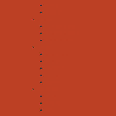
Zillertal
Gletscher
Schweiz
CH-Aletscharena
Schweizer Gletscher
Rhätische Bahn
Europa
Griechenland
Kroatien
Frankreich
Portugal
Spanien
Rest der Welt
Afrika
Amerika
Asien