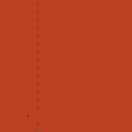
Klettern & Bouldern
Nordic
Radfahren
Rodeln & Schneeschuhwandern
Ski Alpin & Snowboard
Skitouren
Städtereisen
Wandern & Trekking
Wasserspaß
Wellness
Die perfekte Tourplanung
Mal was anderes
Außergewöhnliche Touren
Gleitschirmfliegen - direkt hier buchen
Kinder und Familie
Reise- und Ausflugsziele
Unterwegs mit den Großeltern