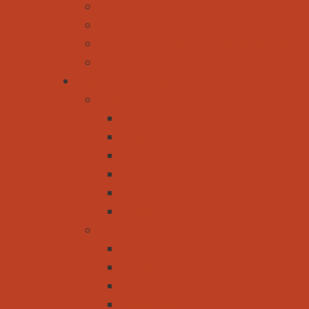
Produkttests - Fitness & Training
Produkttests - Camping
be-outdoor testet - Unterkünfte im Test
Im Schnee & Eis
Reise- und Ausflugsziele
Deutschland
An der Küste
Allgäu
Bayern
Berchtesgadener Land
Bayerischer Wald
Freizeitparks
Österreich
Achensee
Kärnten
Obertauern
Zauchensee