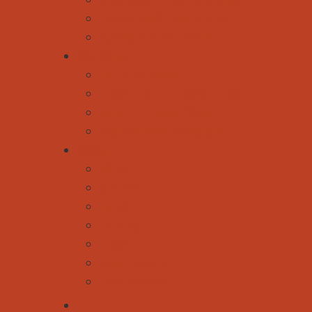
Praktisches für die Familie
Auszeit von der Familie
Vier Beine
Forum Wildtiere
News rund um unsere Hunde
Rund um unsere Pferde
Weitere tierische Begleiter
Spezial
Winter
Sommer
Herbst
Frühling
News
Gewinnspiele
Eventkalender