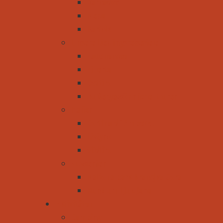
Barbados
Nepal
Karibik
Unsere Lieblingsreiseziele
Zauchensee
Zillertal
Osttirol
Außergewöhnliche Touren
Italien
Cortina d´Ampezzo
Livigno
Südtirol
Slowenien
Nationalpark Kransjka Gora
Rund um Ljubljana
Aktivitäten
Camping