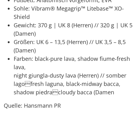
Sohle: Vibram® Megagrip™ Litebase™ XO-
Shield
Gewicht: 370 g | UK 8 (Herren) // 320 g | UK 5
(Damen)
Größen: UK 6 – 13,5 (Herren) // UK 3,5 – 8,5
(Damen)
Farben: black-pure lava, shadow fiume-fresh
lava,
night giungla-dusty lava (Herren) // somber
lagofresh laguna, black-midway bacca,
shadow piedracloudy bacca (Damen
Quelle: Hansmann PR