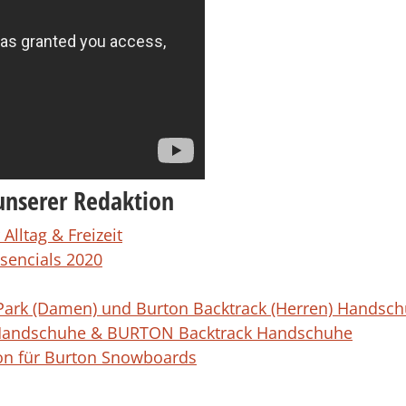
unserer Redaktion
Alltag & Freizeit
sencials 2020
 Park (Damen) und Burton Backtrack (Herren) Handsc
 Handschuhe & BURTON Backtrack Handschuhe
ion für Burton Snowboards