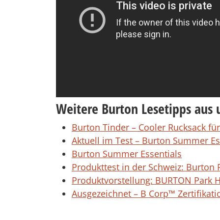
Weitere Burton Lesetipps aus 
Burton Tinder – Cooler Rucksack für 
Aktuell im Test – Burton Summer Es
Burton Summer Essentials
Produkttest in der Schweiz: Burton
Produktvorstellung: BURTON Park
Ausgezeichnet – B Corp™ Zertifikat