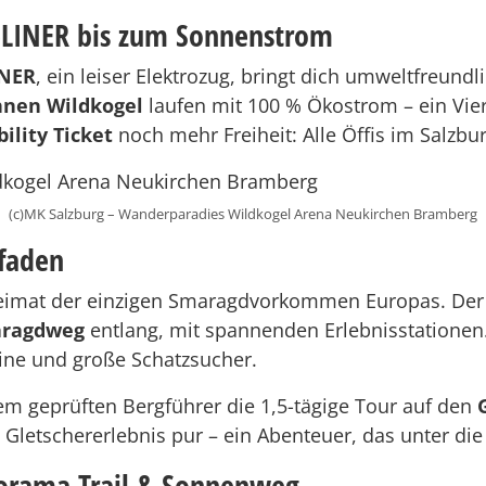
eLINER bis zum Sonnenstrom
INER
, ein leiser Elektrozug, bringt dich umweltfreund
nen Wildkogel
laufen mit 100 % Ökostrom – ein Viert
ility Ticket
noch mehr Freiheit: Alle Öffis im Salzbu
(c)MK Salzburg – Wanderparadies Wildkogel Arena Neukirchen Bramberg
faden
eimat der einzigen Smaragdvorkommen Europas. De
ragdweg
entlang, mit spannenden Erlebnisstationen
leine und große Schatzsucher.
em geprüften Bergführer die 1,5-tägige Tour auf den
, Gletschererlebnis pur – ein Abenteuer, das unter die
orama Trail & Sonnenweg