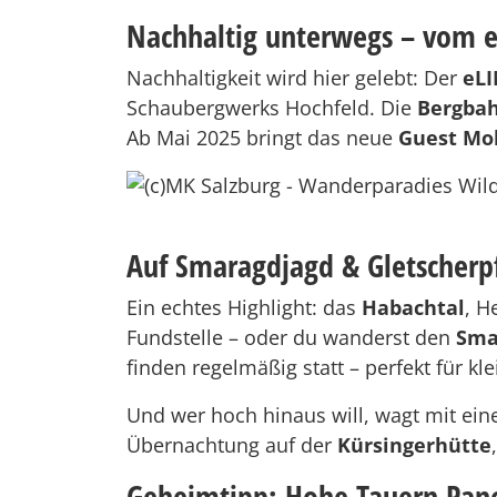
Nachhaltig unterwegs – vom 
Nachhaltigkeit wird hier gelebt: Der
eL
Schaubergwerks Hochfeld. Die
Bergbah
Ab Mai 2025 bringt das neue
Guest Mob
Auf Smaragdjagd & Gletscherp
Ein echtes Highlight: das
Habachtal
, H
Fundstelle – oder du wanderst den
Sma
finden regelmäßig statt – perfekt für k
Und wer hoch hinaus will, wagt mit ein
Übernachtung auf der
Kürsingerhütte
Geheimtipp: Hohe Tauern Pan