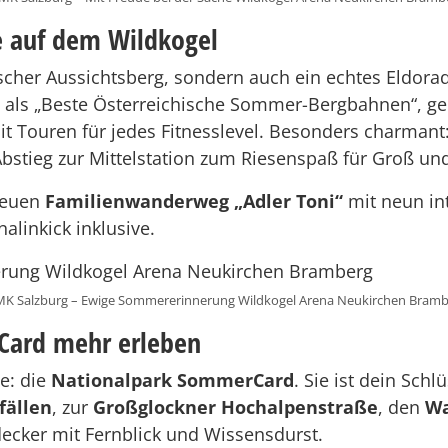
e auf dem Wildkogel
tischer Aussichtsberg, sondern auch ein echtes Eldor
t als „Beste Österreichische Sommer-Bergbahnen“, ge
it Touren für jedes Fitnesslevel. Besonders charmant
stieg zur Mittelstation zum Riesenspaß für Groß und
neuen
Familienwanderweg „Adler Toni“
mit neun int
alinkick inklusive.
MK Salzburg – Ewige Sommererinnerung Wildkogel Arena Neukirchen Bram
Card mehr erleben
ve: die
Nationalpark SommerCard
. Sie ist dein Sch
fällen
, zur
Großglockner Hochalpenstraße
, den
Wa
ecker mit Fernblick und Wissensdurst.