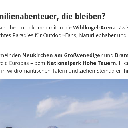
milienabenteuer, die bleiben?
schuhe – und komm mit in die
Wildkogel-Arena
. Zw
htes Paradies für Outdoor-Fans, Naturliebhaber und F
gemeinden
Neukirchen am Großvenediger
und
Bram
wele Europas – dem
Nationalpark Hohe Tauern
. Hi
in wildromantischen Tälern und ziehen Steinadler ih