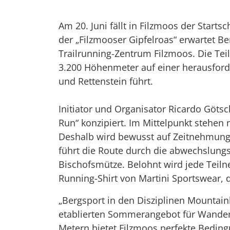
Am 20. Juni fällt in Filzmoos der Starts
der „Filzmooser Gipfelroas“ erwartet B
Trailrunning-Zentrum Filzmoos. Die Te
3.200 Höhenmeter auf einer herausforde
und Rettenstein führt.
Initiator und Organisator Ricardo Götsc
Run“ konzipiert. Im Mittelpunkt stehen
Deshalb wird bewusst auf Zeitnehmung u
führt die Route durch die abwechslung
Bischofsmütze. Belohnt wird jede Tei
Running-Shirt von Martini Sportswear, 
„Bergsport in den Disziplinen Mountainb
etablierten Sommerangebot für Wandere
Metern bietet Filzmoos perfekte Beding