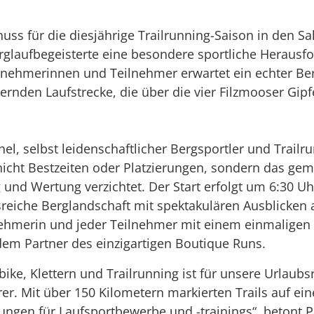
chuss für die diesjährige Trailrunning-Saison in den Sa
erglaufbegeisterte eine besondere sportliche Herausf
ilnehmerinnen und Teilnehmer erwartet ein echter B
rnden Laufstrecke, die über die vier Filzmooser Gip
hel, selbst leidenschaftlicher Bergsportler und Trail
 nicht Bestzeiten oder Platzierungen, sondern das ge
nd Wertung verzichtet. Der Start erfolgt um 6:30 Uh
sreiche Berglandschaft mit spektakulären Ausblicken
lnehmerin und jeder Teilnehmer mit einem einmalige
dem Partner des einzigartigen Boutique Runs.
ike, Klettern und Trailrunning ist für unsere Urlaub
r. Mit über 150 Kilometern markierten Trails auf ei
ungen für Laufsportbewerbe und -trainings“, betont 