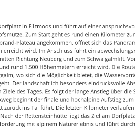
Dorfplatz in Filzmoos und führt auf einer anspruchsv
smütze. Zum Start geht es rund einen Kilometer zum 
brand-Plateau angekommen, öffnet sich das Panorama
erreicht wird. Im Anschluss führt ein abwechslungsr
chnitten Richtung Neuberg und zum Schwaigalmlift. Vo
und rund 1.500 Höhenmetern erreicht wird. Die Route
galm, wo sich die Möglichkeit bietet, die Wasservorrät
eht. Der landschaftlich besonders eindrucksvolle Abs
n Ziele des Tages. Es folgt der lange Anstieg über d
eg beginnt der finale und hochalpine Aufstieg zum R
t zurück ins Tal führt. Die letzten Kilometer verlauf
ach der Rettensteinhütte liegt das Ziel am Dorfplatz
sforderung mit alpinem Naturerlebnis und führt durch