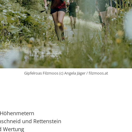
Gipfelroas Filzmoos (c) Angela Jäger / filzmoos.at
0 Höhenmetern
enschneid und Rettenstein
d Wertung