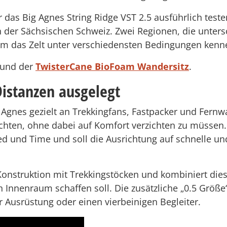
s Big Agnes String Ridge VST 2.5 ausführlich teste
n der Sächsischen Schweiz. Zwei Regionen, die unter
um das Zelt unter verschiedensten Bedingungen kenn
und der
TwisterCane BioFoam Wandersitz
.
Distanzen ausgelegt
g Agnes gezielt an Trekkingfans, Fastpacker und Fernw
öchten, ohne dabei auf Komfort verzichten zu müssen
eed und Time und soll die Ausrichtung auf schnelle un
e Konstruktion mit Trekkingstöcken und kombiniert di
n Innenraum schaffen soll. Die zusätzliche „0.5 Größe“
 Ausrüstung oder einen vierbeinigen Begleiter.