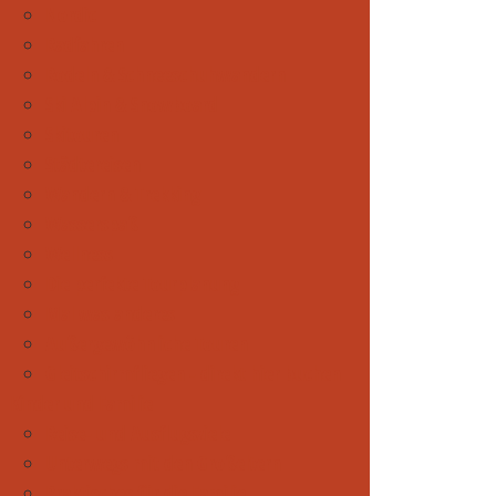
Nordic
Radfahren
Rodeln & Schneeschuhwandern
Ski Alpin & Snowboard
Skitouren
Städtereisen
Wandern & Trekking
Wasserspaß
Wellness
Die perfekte Tourplanung
Mal was anderes
Außergewöhnliche Touren
Gleitschirmfliegen - direkt hier buchen
Kinder und Familie
Reise- und Ausflugsziele
Unterwegs mit den Großeltern
Praktisches für die Familie