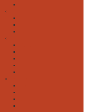
Gletscher
Schweiz
CH-Aletscharena
Schweizer Gletscher
Rhätische Bahn
Europa
Griechenland
Kroatien
Frankreich
Portugal
Spanien
Rest der Welt
Afrika
Amerika
Asien
Barbados