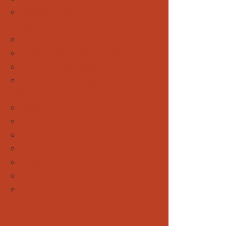
Auszeit von der Familie
Vier Beine
Forum Wildtiere
News rund um unsere Hunde
Rund um unsere Pferde
Weitere tierische Begleiter
Spezial
Winter
Sommer
Herbst
Frühling
News
Gewinnspiele
Eventkalender