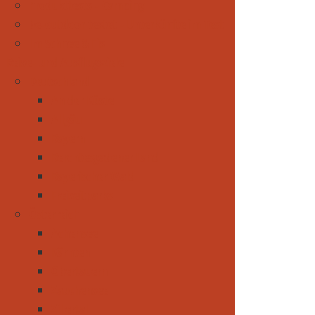
Produkttests - Camping
be-outdoor testet - Unterkünfte im Test
Im Schnee & Eis
Reise- und Ausflugsziele
Deutschland
An der Küste
Allgäu
Bayern
Berchtesgadener Land
Bayerischer Wald
Freizeitparks
Österreich
Achensee
Kärnten
Obertauern
Zauchensee
Zillertal