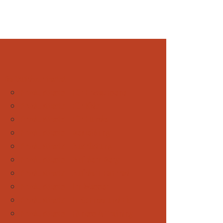
Be Outdoor testet
Produkttests - Für Erwachsene
Produkttests - Für Kids
Produkttests - Für Hunde
Produkttests - Bekleidung
Produkttests - Ausrüstung
Produkttests - Auf dem Berg
Produkttests - Auf dem Fahrrad
Produkttests - Im Wasser
Produkttests - In Schnee und Eis
Produkttests - Fitness & Training