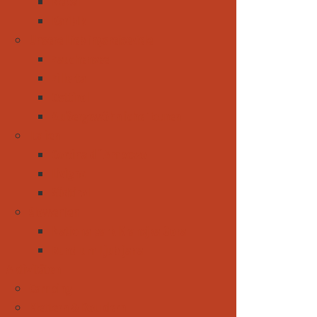
Nepal
Karibik
Unsere Lieblingsreiseziele
Zauchensee
Zillertal
Osttirol
Außergewöhnliche Touren
Italien
Cortina d´Ampezzo
Livigno
Südtirol
Slowenien
Nationalpark Kransjka Gora
Rund um Ljubljana
Aktivitäten
Camping
Klettern & Bouldern