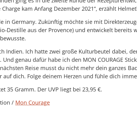
unden ging es in die zweite Runde der Rezepturentwic
lle Charge kam Anfang Dezember 2021“, erzählt Helmet
ade in Germany. Zukünftig möchte sie mit Direkterze
Bio‐Destille aus der Provence) und entwickelt bereits 
tbewusste.
h Indien. Ich hatte zwei große Kulturbeutel dabei, de
 Und genau dafür habe ich den MON COURAGE Stick en
er nächsten Reise musst du nicht mehr dein ganzes B
 auf dich. Folge deinem Herzen und fühle dich immer
t 35 Gramm. Der UVP liegt bei 23,95 €.
tion /
Mon Courage