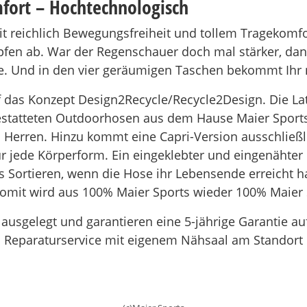
fort – Hochtechnologisch
 reichlich Bewegungsfreiheit und tollem Tragekomf
pfen ab. War der Regenschauer doch mal stärker, dan
e. Und in den vier geräumigen Taschen bekommt Ihr n
auf das Konzept Design2Recycle/Recycle2Design. Die La
estatteten Outdoorhosen aus dem Hause Maier Sports
 Herren. Hinzu kommt eine Capri-Version ausschließli
jede Körperform. Ein eingeklebter und eingenähter N
s Sortieren, wenn die Hose ihr Lebensende erreicht h
Somit wird aus 100% Maier Sports wieder 100% Maier 
t ausgelegt und garantieren eine 5-jährige Garantie a
n Reparaturservice mit eigenem Nähsaal am Standort 