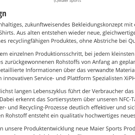
(c)Maier Sports
gn
chhaltiges, zukunftweisendes Bekleidungskonzept mi
Shirts. Aus alten entstehen wieder neue, gleichwerti
ines recyclingfähigen Produktes, ohne Abstriche bei Q
edem einzelnen Produktionsschritt, bei jedem kleinsten
s zurückgewonnenen Rohstoffs von Anfang an geplan
etaillierte Informationen über das verwandte Material
 innovativen Service- und Plattform Spezialisten X
ichst langen Lebenszyklus führt der Verbraucher da
 Dabei erkennt das Sortiersystem über unseren NFC-T
er- und Recycling-Prozesse deutlich effektiver und sic
n Rohstoff entsteht ein qualitativ hochwertiges neue
 unsere Produktentwicklung neue Maier Sports Produkt