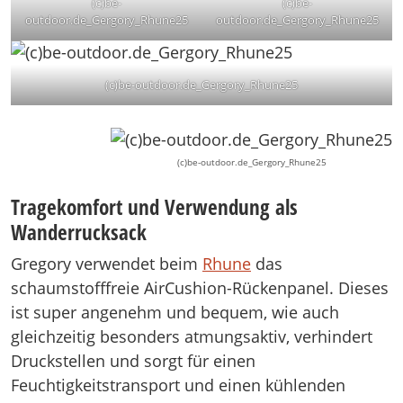
(c)be-
(c)be-
outdoor.de_Gergory_Rhune25
outdoor.de_Gergory_Rhune25
(c)be-outdoor.de_Gergory_Rhune25
(c)be-outdoor.de_Gergory_Rhune25
Tragekomfort und Verwendung als
Wanderrucksack
Gregory verwendet beim
Rhune
das
schaumstofffreie AirCushion-Rückenpanel. Dieses
ist super angenehm und bequem, wie auch
gleichzeitig besonders atmungsaktiv, verhindert
Druckstellen und sorgt für einen
Feuchtigkeitstransport und einen kühlenden