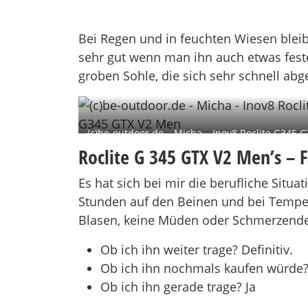
Bei Regen und in feuchten Wiesen bleib
sehr gut wenn man ihn auch etwas fester
groben Sohle, die sich sehr schnell ab
(c)be-outdoor.de – Micha – Inov8 Roclite G345 G
V2 Men
Roclite G 345 GTX V2 Men’s – 
Es hat sich bei mir die berufliche Situ
Stunden auf den Beinen und bei Temper
Blasen, keine Müden oder Schmerzenden
Ob ich ihn weiter trage? Definitiv.
Ob ich ihn nochmals kaufen würde? 
Ob ich ihn gerade trage? Ja