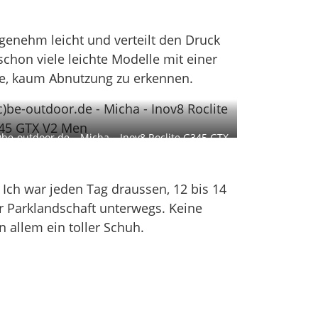
genehm leicht und verteilt den Druck
schon viele leichte Modelle mit einer
ite, kaum Abnutzung zu erkennen.
c)be-outdoor.de – Micha – Inov8 Roclite G345 GTX
V2 Men
 Ich war jeden Tag draussen, 12 bis 14
 Parklandschaft unterwegs. Keine
allem ein toller Schuh.