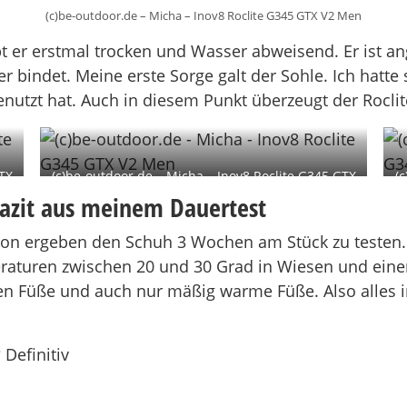
(c)be-outdoor.de – Micha – Inov8 Roclite G345 GTX V2 Men
t er erstmal trocken und Wasser abweisend. Er ist an
 bindet. Meine erste Sorge galt der Sohle. Ich hatte 
genutzt hat. Auch in diesem Punkt überzeugt der Rocl
TX
(c)be-outdoor.de – Micha – Inov8 Roclite G345 GTX
(
V2 Men
Fazit aus meinem Dauertest
ation ergeben den Schuh 3 Wochen am Stück zu testen.
aturen zwischen 20 und 30 Grad in Wiesen und einer
 Füße und auch nur mäßig warme Füße. Also alles in 
Definitiv