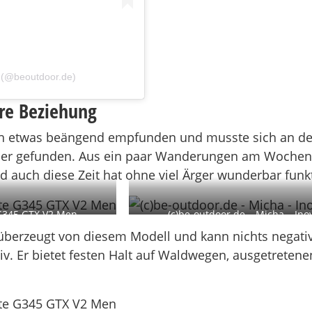
e (@beoutdoor.de)
re Beziehung
ch etwas beängend empfunden und musste sich an de
er gefunden. Aus ein paar Wanderungen am Wochenend
auch diese Zeit hat ohne viel Ärger wunderbar funkt
 G345 GTX V2 Men
(c)be-outdoor.de – Micha – In
überzeugt von diesem Modell und kann nichts negativ
v. Er bietet festen Halt auf Waldwegen, ausgetreten