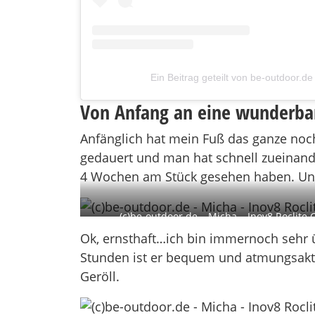
Ein Beitrag geteilt von be-outdoor.d
Von Anfang an eine wunderba
Anfänglich hat mein Fuß das ganze no
gedauert und man hat schnell zueinand
4 Wochen am Stück gesehen haben. Und 
(c)be-outdoor.de – Micha – Inov8 Roclite
Ok, ernsthaft…ich bin immernoch sehr 
Stunden ist er bequem und atmungsakti
Geröll.