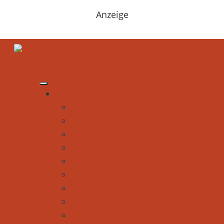
Anzeige
Be Outdoor testet
Produkttests - Für Erwachsene
Produkttests - Für Kids
Produkttests - Für Hunde
Produkttests - Bekleidung
Produkttests - Ausrüstung
Produkttests - Auf dem Berg
Produkttests - Auf dem Fahrrad
Produkttests - Im Wasser
Produkttests - In Schnee und Eis