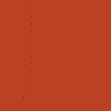
Klettern & Bouldern
Nordic
Radfahren
Rodeln & Schneeschuhwandern
Ski Alpin & Snowboard
Skitouren
Städtereisen
Wandern & Trekking
Wasserspaß
Wellness
Die perfekte Tourplanung
Mal was anderes
Außergewöhnliche Touren
Gleitschirmfliegen - direkt hier buchen
Kinder und Familie
Reise- und Ausflugsziele
Unterwegs mit den Großeltern