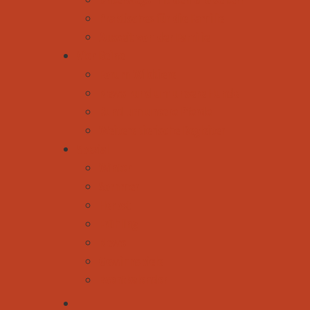
Praktisches für die Familie
Auszeit von der Familie
Vier Beine
Forum Wildtiere
News rund um unsere Hunde
Rund um unsere Pferde
Weitere tierische Begleiter
Spezial
Winter
Sommer
Herbst
Frühling
News
Gewinnspiele
Eventkalender