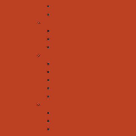
Zillertal
Gletscher
Schweiz
CH-Aletscharena
Schweizer Gletscher
Rhätische Bahn
Europa
Griechenland
Kroatien
Frankreich
Portugal
Spanien
Rest der Welt
Afrika
Amerika
Asien