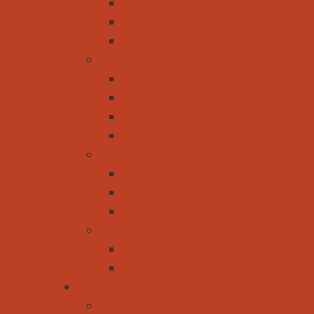
Barbados
Nepal
Karibik
Unsere Lieblingsreiseziele
Zauchensee
Zillertal
Osttirol
Außergewöhnliche Touren
Italien
Cortina d´Ampezzo
Livigno
Südtirol
Slowenien
Nationalpark Kransjka Gora
Rund um Ljubljana
Aktivitäten
Camping