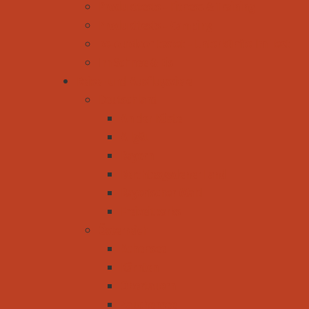
Produkttests - Fitness & Training
Produkttests - Camping
be-outdoor testet - Unterkünfte im Test
Im Schnee & Eis
Reise- und Ausflugsziele
Deutschland
An der Küste
Allgäu
Bayern
Berchtesgadener Land
Bayerischer Wald
Freizeitparks
Österreich
Achensee
Kärnten
Obertauern
Zauchensee