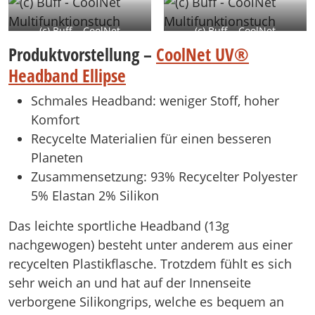
(c) Buff – CoolNet
(c) Buff – CoolNet
Multifunktionstuch
Multifunktionstuch
Produktvorstellung –
CoolNet UV®
Headband Ellipse
Schmales Headband: weniger Stoff, hoher
Komfort
Recycelte Materialien für einen besseren
Planeten
Zusammensetzung: 93% Recycelter Polyester
5% Elastan 2% Silikon
Das leichte sportliche Headband (13g
nachgewogen) besteht unter anderem aus einer
recycelten Plastikflasche. Trotzdem fühlt es sich
sehr weich an und hat auf der Innenseite
verborgene Silikongrips, welche es bequem an