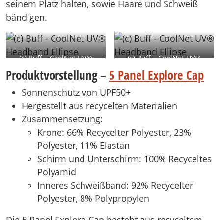
seinem Platz halten, sowie Haare und Schweiß
bändigen.
(c) Buff – CoolNet UV®
(c) Buff – CoolNet UV®
Headband Ellipse
Headband Ellipse
Produktvorstellung –
5 Panel Explore Cap
Sonnenschutz von UPF50+
Hergestellt aus recycelten Materialien
Zusammensetzung:
Krone: 66% Recycelter Polyester, 23%
Polyester, 11% Elastan
Schirm und Unterschirm: 100% Recyceltes
Polyamid
Inneres Schweißband: 92% Recycelter
Polyester, 8% Polypropylen
Die 5 Panel Explore Cap besteht aus recyceltem