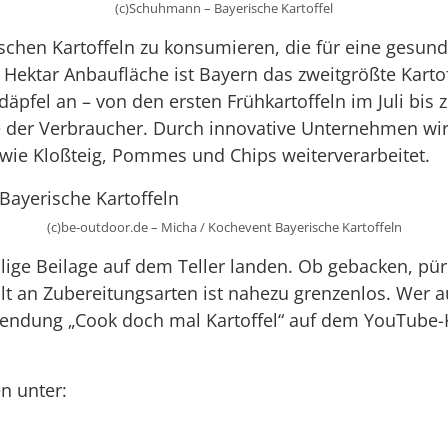
(c)Schuhmann – Bayerische Kartoffel
ischen Kartoffeln zu konsumieren, die für eine gesun
 Hektar Anbaufläche ist Bayern das zweitgrößte Kart
däpfel an – von den ersten Frühkartoffeln im Juli bis 
che der Verbraucher. Durch innovative Unternehmen wir
wie Kloßteig, Pommes und Chips weiterverarbeitet.
(c)be-outdoor.de – Micha / Kochevent Bayerische Kartoffeln
lige Beilage auf dem Teller landen. Ob gebacken, püri
lfalt an Zubereitungsarten ist nahezu grenzenlos. Wer
chsendung „Cook doch mal Kartoffel“ auf dem YouTube-
n unter: