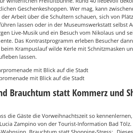
ur winterlichen Freiluftbühne. Rund 40 liebevoll deko
lichen Geschenkeshoppen. Wer mag, kann zwische
i der Arbeit über die Schultern schauen, sich von Plä
ühren lassen oder in der Museumswerkstatt selbst 
rgen Live-Musik und ein Besuch vom Nikolaus und se
ente. Das Kontrastprogramm erleben Besucher dann
beim Krampuslauf wilde Kerle mit Schnitzmasken un
ufleben lassen.
rpromenade mit Blick auf die Stadt
und Brauchtum statt Kommerz und S
ss die Gäste die Vorweihnachtszeit so kennenlernen,
o Lucia Zampino von der Tourist-Information Bad Tölz.
-Wahnsinn, Brauchtum statt Shopping-Stress: „Diese