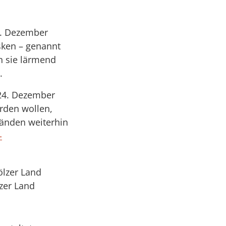
7. Dezember
sken – genannt
n sie lärmend
.
 24. Dezember
rden wollen,
änden weiterhin
-
zer Land