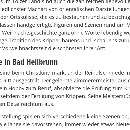
 im Tölzer Land sind auch die zahlreichen liebevoll g
iedlichster Machart von orientalischen Darstellunge
 der Ortskulisse, die es zu bestaunen und zu besichtig
lassen handgefertigte Figuren und Szenen rund um M
e Weihnachtsgeschichte ganz ohne Worte lebendig we
lange Tradition des KripperIbauens und -schauens zur
r Vorweihnachtszeit die schönsten ihrer Art:
e in Bad Heilbrunn
ind beim Christkindlmarkt an der Reindlschmiede i
 Ritt ausgestellt. Der gelernte Zimmerermeister aus
sein Hobby zum Beruf, absolvierte die Prüfung zum 
seitdem der Fertigung von Krippen. Seine Meisterstü
en Detailreichtum aus.
rstellung spielen sich verschiedene kleine Szenen ab
 wie lange sie davorstehen, immer wieder etwas Neue