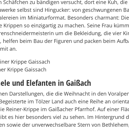
in Schäfchen zu bändigen versucht, dort eine Kuh, die 
uwerke selbst sind Hingucker: von geschwungenen B
malereien im Miniaturformat. Besonders charmant: Die
ie Krippen so einzigartig zu machen. Seine Frau kümme
enschneidermeisterin um die Bekleidung, die vier K
n, helfen beim Bau der Figuren und packen beim Auf
mit an.
iner Krippe Gaissach
le und Elefanten in Gaißach
en Darstellungen, die die Weihnacht in den Voralpen
egeisterte im Tölzer Land auch eine Reihe an orient
ie Reiner-Krippe im Gaißacher Pfarrhof. Auf einer Fl
bt es hier besonders viel zu sehen. Im Hintergrund d
en sowie der unverwechselbare Stern von Bethlehem,