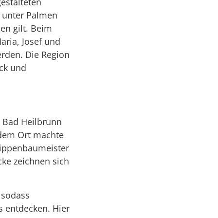
estalteten
n unter Palmen
en gilt. Beim
aria, Josef und
rden. Die Region
ück und
n Bad Heilbrunn
 dem Ort machte
Krippenbaumeister
cke zeichnen sich
, sodass
s entdecken. Hier