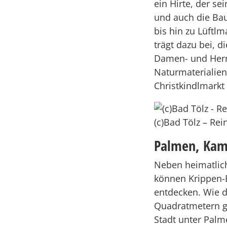
ein Hirte, der se
und auch die Ba
bis hin zu Lüftl
trägt dazu bei, d
Damen- und Herr
Naturmaterialie
Christkindlmarkt 
(c)Bad Tölz – Re
Palmen, Kame
Neben heimatlich
können Krippen-B
entdecken. Wie d
Quadratmetern gi
Stadt unter Palm