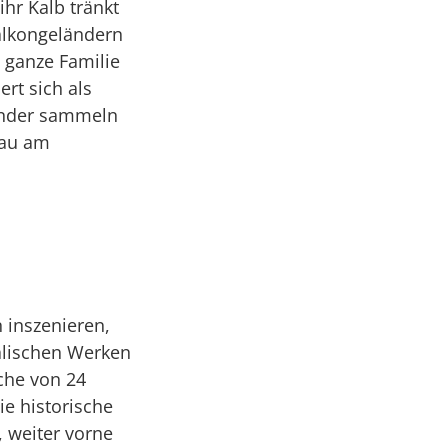
ihr Kalb tränkt
alkongeländern
 ganze Familie
rt sich als
inder sammeln
bau am
 inszenieren,
alischen Werken
äche von 24
ie historische
 weiter vorne