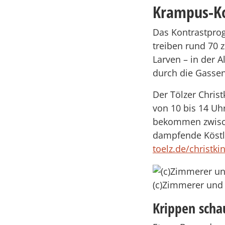
Krampus-K
Das Kontrastpro
treiben rund 70 
Larven – in der 
durch die Gassen
Der Tölzer Christ
von 10 bis 14 Uh
bekommen zwisch
dampfende Köstli
toelz.de/christki
(c)Zimmerer und 
Krippen scha