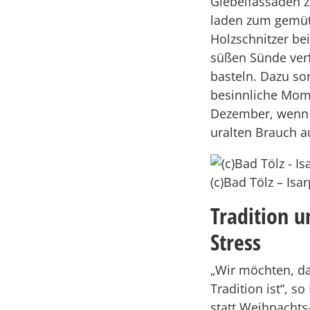
Giebelfassaden z
laden zum gemüt
Holzschnitzer be
süßen Sünde verf
basteln. Dazu so
besinnliche Mom
Dezember, wenn 
uralten Brauch a
(c)Bad Tölz – Isa
Tradition 
Stress
„Wir möchten, da
Tradition ist“, s
statt Weihnachts