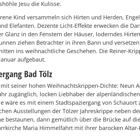
shöhle Jesu die Kulisse.
ene Kind versammeln sich Hirten und Herden, Enge
nd Elefanten. Dezente Licht-Effekte erwecken die Da
ter Glanz in den Fenstern der Häuser, loderndes Hirte
unnen ziehen Betrachter in ihren Bann und versetzen
tten ins weihnachtliche Geschehen. Die Reiner-Kripp
Januar aufgebaut.
ergang Bad Tölz
 mit seiner hohen Weihnachtskrippen-Dichte: Neun A
Jahr zugänglich, locken Liebhaber der alpenländischen
ie wäre es mit einem Stadtspaziergang von Schauort z
ichen Ausstellungen der Tölzer Jahreskrippe neben de
he bestaunen, dann gemütlich über die Brücke auf die
arrkirche Maria Himmelfahrt mit ihrer barocken Altar-