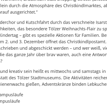
llein durch die Atmosphäre des Christkindlmarktes, a
rauf ausgerichtet.“
nderchor und Kutschfahrt durch das verschneite Isars
chkeiten, das besondere Tölzer Weihnachts-Flair zu 
indertag – gibt es spezielle Aktionen für Familien. B
 Am 2. und 3. Dezember öffnet das Christkindlpostamt
chrieben und abgeschickt werden – und wer weiß, vie
e das ganze Jahr über brav waren, auch eine Antwor
h?
 und kreativ sein heißt es mittwochs und samstags in
att des Tölzer Stadtmuseums. Die Aktivitäten reiche
enenwachs gießen, Adventskränze binden Lebkuchen
ampusläufe