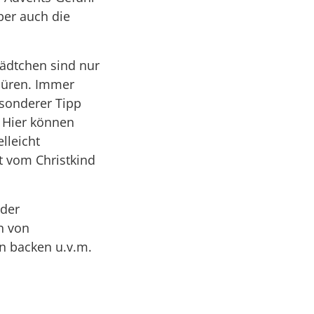
ber auch die
tädtchen sind nur
spüren. Immer
esonderer Tipp
. Hier können
lleicht
t vom Christkind
 der
n von
 backen u.v.m.