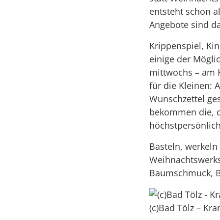
entsteht schon a
Angebote sind da
Krippenspiel, Ki
einige der Mögli
mittwochs – am K
für die Kleinen:
Wunschzettel ges
bekommen die, di
höchstpersönlic
Basteln, werkeln
Weihnachtswerkst
Baumschmuck, Bi
(c)Bad Tölz – Kr