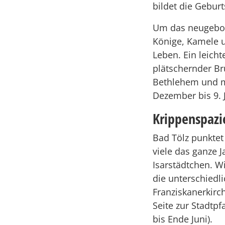
bildet die Geburt
Um das neugebor
Könige, Kamele u
Leben. Ein leich
plätschernder Br
Bethlehem und mi
Dezember bis 9. 
Krippenspazi
Bad Tölz punktet
viele das ganze 
Isarstädtchen. W
die unterschiedl
Franziskanerkirc
Seite zur Stadtpf
bis Ende Juni).