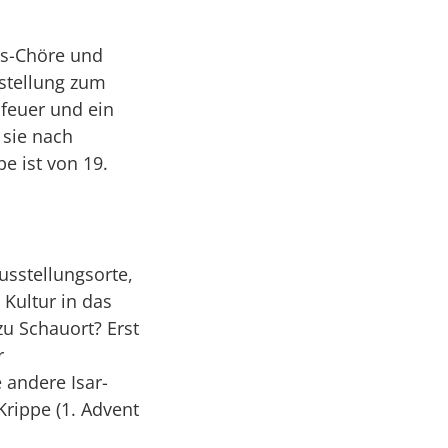
ls-Chöre und
rstellung zum
nfeuer und ein
 sie nach
e ist von 19.
usstellungsorte,
 Kultur in das
u Schauort? Erst
r
 andere Isar-
Krippe (1. Advent