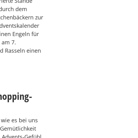
rierte Stände
ndurch dem
tzchenbäckern zur
Adventskalender
inen Engeln für
 am 7.
d Rasseln einen
hopping-
 wie es bei uns
 Gemütlichkeit
s Advents-Gefühl