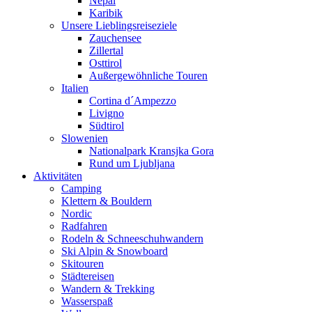
Nepal
Karibik
Unsere Lieblingsreiseziele
Zauchensee
Zillertal
Osttirol
Außergewöhnliche Touren
Italien
Cortina d´Ampezzo
Livigno
Südtirol
Slowenien
Nationalpark Kransjka Gora
Rund um Ljubljana
Aktivitäten
Camping
Klettern & Bouldern
Nordic
Radfahren
Rodeln & Schneeschuhwandern
Ski Alpin & Snowboard
Skitouren
Städtereisen
Wandern & Trekking
Wasserspaß