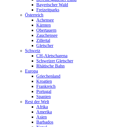
Bayerischer Wald
Freizeitparks
Österreich
Achensee
Kärnten
Obertauern
Zauchensee
Zillertal
Gletscher
Schweiz
CH-Aletscharena
Schweizer Gletscher
Rhätische Bahn
Europa
Griechenland
Kroatien
Frankreich
Portugal
Spanien
Rest der Welt
Afrika
Amerika
Asien
Barbados