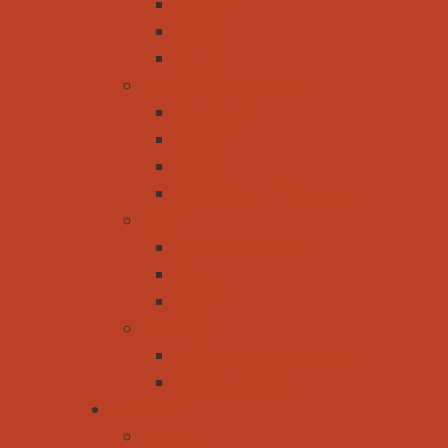
Barbados
Nepal
Karibik
Unsere Lieblingsreiseziele
Zauchensee
Zillertal
Osttirol
Außergewöhnliche Touren
Italien
Cortina d´Ampezzo
Livigno
Südtirol
Slowenien
Nationalpark Kransjka Gora
Rund um Ljubljana
Aktivitäten
Camping