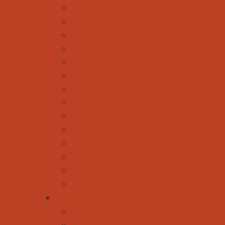
Klettern & Bouldern
Nordic
Radfahren
Rodeln & Schneeschuhwandern
Ski Alpin & Snowboard
Skitouren
Städtereisen
Wandern & Trekking
Wasserspaß
Wellness
Die perfekte Tourplanung
Mal was anderes
Außergewöhnliche Touren
Gleitschirmfliegen - direkt hier buchen
Kinder und Familie
Reise- und Ausflugsziele
Unterwegs mit den Großeltern