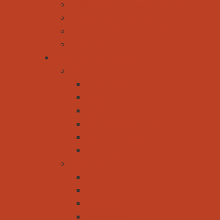
Produkttests - Fitness & Training
Produkttests - Camping
be-outdoor testet - Unterkünfte im Test
Im Schnee & Eis
Reise- und Ausflugsziele
Deutschland
An der Küste
Allgäu
Bayern
Berchtesgadener Land
Bayerischer Wald
Freizeitparks
Österreich
Achensee
Kärnten
Obertauern
Zauchensee