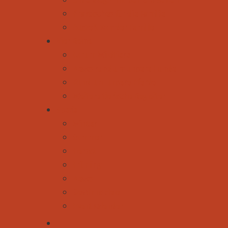
Praktisches für die Familie
Auszeit von der Familie
Vier Beine
Forum Wildtiere
News rund um unsere Hunde
Rund um unsere Pferde
Weitere tierische Begleiter
Spezial
Winter
Sommer
Herbst
Frühling
News
Gewinnspiele
Eventkalender