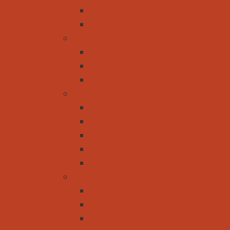
Zillertal
Gletscher
Schweiz
CH-Aletscharena
Schweizer Gletscher
Rhätische Bahn
Europa
Griechenland
Kroatien
Frankreich
Portugal
Spanien
Rest der Welt
Afrika
Amerika
Asien