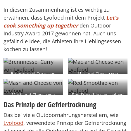
In diesem Zusammenhang ist es wichtig zu
erwähnen, dass Lyofood mit dem Projekt
Let’s
cook something up together
den Outdoor
Industry Award 2017 gewonnen hat. Auch uns
gefällt die Idee, die Athleten ihre Lieblingsessen
kochen zu lassen!
Brennnessel Curry von
Mac and Cheese von
Lyofood
Lyofood
Mash and Cheese von
Red Smoothie von Lyofood
Lyofood
Das Prinzip der Gefriertrocknung
Das bei viele Outdoornahrungsherstellern, wie
Lyofood
, verwendete Prinzip der Gefriertrocknung
ist genial für alle Outdoorfans, die auf ihr Gewicht