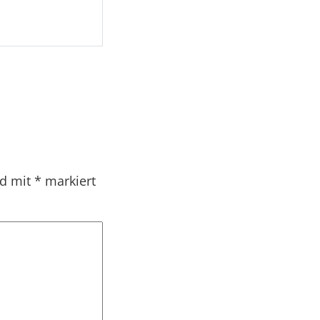
nd mit
*
markiert