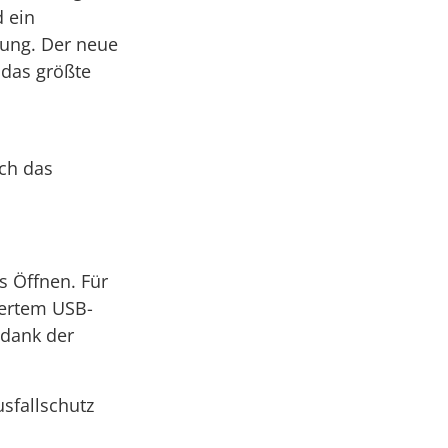
d ein
lung. Der neue
 das größte
ich das
s Öffnen. Für
iertem USB-
 dank der
sfallschutz