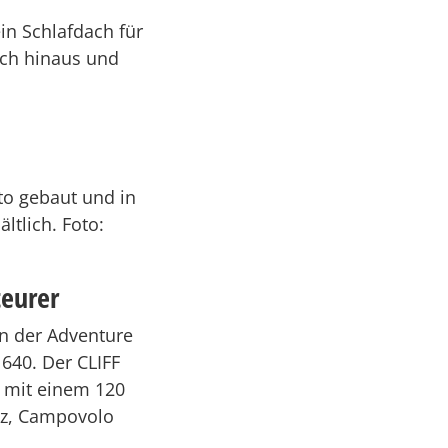
in Schlafdach für
ich hinaus und
ato gebaut und in
tlich. Foto:
teurer
in der Adventure
 640. Der CLIFF
, mit einem 120
rz, Campovolo