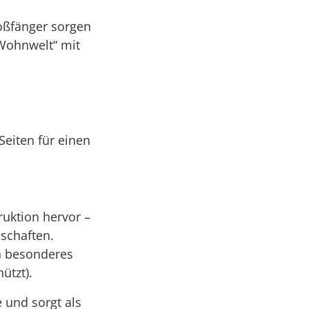
toßfänger sorgen
 Wohnwelt“ mit
Seiten für einen
ruktion hervor –
schaften.
n besonderes
ützt).
 und sorgt als