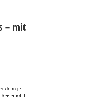
s – mit
er denn je.
r Reisemobil-
m