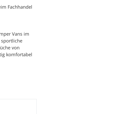
beim Fachhandel
amper Vans im
 sportliche
rüche von
tig komfortabel