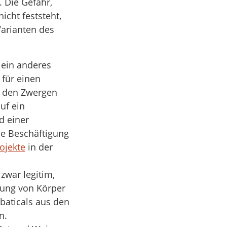
. Die Gefahr,
icht feststeht,
Varianten des
 ein anderes
 für einen
n den Zwergen
uf ein
d einer
ne Beschäftigung
ojekte
in der
zwar legitim,
gung von Körper
baticals aus den
n.