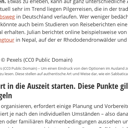
en.
Etwas zu erleben, kann auf ganz unterschiedliche
tuell sehr im Trend liegen Pilgerreisen, die in der tra
obsweg
in Deutschland verlaufen. Wer weniger bedäch
 könnte auch beim Studieren von Reiseberichten eine 
l erhalten. Julian berichtet online beispielsweise von
ngtour
in Nepal, auf der er Rhododendronwälder und 
s (CC0 Public Domain) – Um einen Eindruck von den Optionen im Ausland zu
 zu lesen. Diese stellen auf authentische Art und Weise dar, wie ein Sabbatic
rt in die Auszeit starten. Diese Punkte gi
geln
 organisieren, erfordert einige Planung und Vorbereit
iert je nach den individuellen Umständen – also danac
chen oder familiären Rahmenbedingungen aussehen un