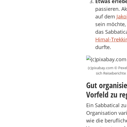
Etwas erleb
passieren. Ak
auf dem
Jak
sein möchte,
das Sabbatica
Himal-Trekki
durfte.
(c)pixabay.com © Pexel
sich Reiseberichte
Gut organisie
Vorfeld zu re
Ein Sabbatical zu
Organisation vari
wie die berufli