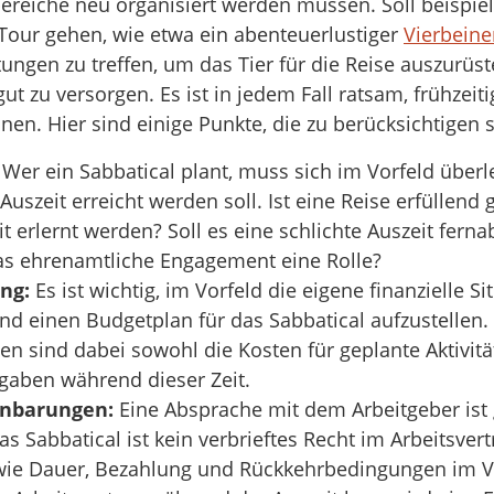
reiche neu organisiert werden müssen. Soll beispiel
 Tour gehen, wie etwa ein abenteuerlustiger
Vierbeine
tungen zu treffen, um das Tier für die Reise auszurüs
 zu versorgen. Es ist in jedem Fall ratsam, frühzeiti
en. Hier sind einige Punkte, die zu berücksichtigen s
Wer ein Sabbatical plant, muss sich im Vorfeld überl
uszeit erreicht werden soll. Ist eine Reise erfüllend 
t erlernt werden? Soll es eine schlichte Auszeit ferna
das ehrenamtliche Engagement eine Rolle?
ng:
Es ist wichtig, im Vorfeld die eigene finanzielle Si
nd einen Budgetplan für das Sabbatical aufzustellen.
en sind dabei sowohl die Kosten für geplante Aktivitä
gaben während dieser Zeit.
inbarungen:
Eine Absprache mit dem Arbeitgeber ist 
as Sabbatical ist kein verbrieftes Recht im Arbeitsvert
 wie Dauer, Bezahlung und Rückkehrbedingungen im Vo