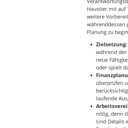
Verantwortungsbe
Haustier mit auf
weitere Vorberei
währenddessen gut
Planung zu beginn
Zielsetzung:
während der A
neue Fähigkei
oder spielt 
Finanzplanu
überprüfen u
berücksichtig
laufende Aus
Arbeitsvere
nötig, denn d
sind Details