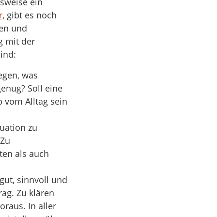
sweise ein
r
, gibt es noch
ten und
g mit der
ind:
egen, was
genug? Soll eine
b vom Alltag sein
tuation zu
 Zu
ten als auch
gut, sinnvoll und
rag. Zu klären
raus. In aller