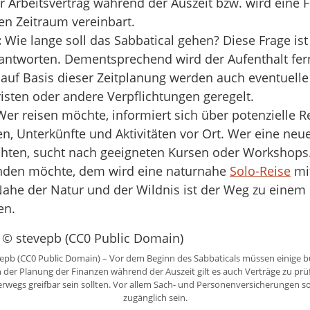
r Arbeitsvertrag während der Auszeit bzw. wird eine F
en Zeitraum vereinbart.
:
Wie lange soll das Sabbatical gehen? Diese Frage is
antworten. Dementsprechend wird der Aufenthalt fe
 auf Basis dieser Zeitplanung werden auch eventuelle
isten oder andere Verpflichtungen geregelt.
er reisen möchte, informiert sich über potenzielle Rei
, Unterkünfte und Aktivitäten vor Ort. Wer eine neue
hten, sucht nach geeigneten Kursen oder Workshops.
finden möchte, dem wird eine naturnahe
Solo-Reise
mit
ahe der Natur und der Wildnis ist der Weg zu einem 
en.
epb (CC0 Public Domain) – Vor dem Beginn des Sabbaticals müssen einige 
 der Planung der Finanzen während der Auszeit gilt es auch Verträge zu prü
nterwegs greifbar sein sollten. Vor allem Sach- und Personenversicherungen s
zugänglich sein.