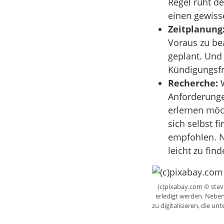
Regel ruht de
einen gewiss
Zeitplanung
Voraus zu be
geplant. Und
Kündigungsfr
Recherche:
W
Anforderungen
erlernen möc
sich selbst 
empfohlen. N
leicht zu find
(c)pixabay.com © stev
erledigt werden. Neben
zu digitalisieren, die u