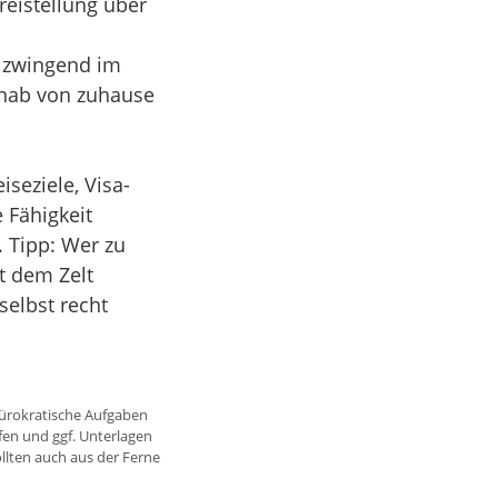
reistellung über
t zwingend im
rnab von zuhause
seziele, Visa-
 Fähigkeit
 Tipp: Wer zu
 dem Zelt
selbst recht
bürokratische Aufgaben
fen und ggf. Unterlagen
ollten auch aus der Ferne