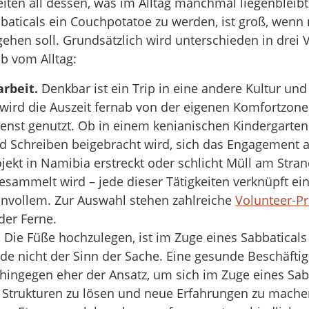
iten all dessen, was im Alltag manchmal liegenbleibt
aticals ein Couchpotatoe zu werden, ist groß, wenn n
gehen soll. Grundsätzlich wird unterschieden in drei 
ab vom Alltag:
arbeit.
Denkbar ist ein Trip in eine andere Kultur und
 wird die Auszeit fernab von der eigenen Komfortzone
dienst genutzt. Ob in einem kenianischen Kindergarte
d Schreiben beigebracht wird, sich das Engagement a
jekt in Namibia erstreckt oder schlicht Müll am Stran
esammelt wird – jede dieser Tätigkeiten verknüpft ei
nnvollem. Zur Auswahl stehen zahlreiche
Volunteer-Pr
der Ferne.
.
Die Füße hochzulegen, ist im Zuge eines Sabbaticals 
de nicht der Sinn der Sache. Eine gesunde Beschäfti
 hingegen eher der Ansatz, um sich im Zuge eines Sab
 Strukturen zu lösen und neue Erfahrungen zu mache