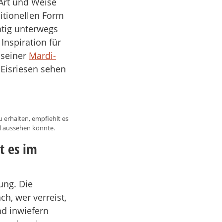
 Art und Weise
ditionellen Form
tig unterwegs
Inspiration für
 seiner
Mardi-
Eisriesen sehen
 erhalten, empfiehlt es
al aussehen könnte.
lt es im
ung. Die
h, wer verreist,
d inwiefern