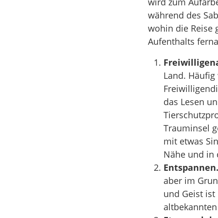
wird zum Aufarbe
während des Sabb
wohin die Reise 
Aufenthalts fern
Freiwilligen
Land. Häufig
Freiwilligen
das Lesen un
Tierschutzpro
Trauminsel g
mit etwas Si
Nähe und in 
Entspannen
aber im Grun
und Geist ist
altbekannten