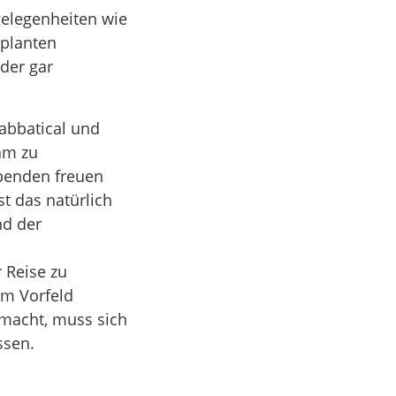
elegenheiten wie
eplanten
der gar
Sabbatical und
am zu
ibenden freuen
t das natürlich
nd der
 Reise zu
 im Vorfeld
macht, muss sich
ssen.