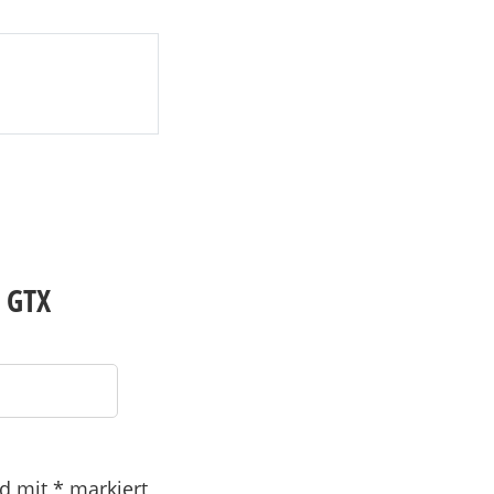
 GTX
nd mit
*
markiert