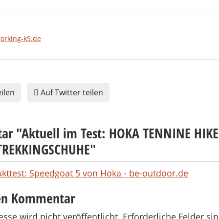
working-k9.de
ilen
Auf Twitter teilen
ar "
Aktuell im Test: HOKA TENNINE HIKE
TREKKINGSCHUHE
"
kttest: Speedgoat 5 von Hoka - be-outdoor.de
nen Kommentar
sse wird nicht veröffentlicht.
Erforderliche Felder si