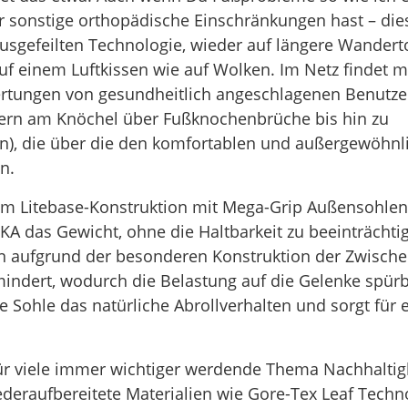
 sonstige orthopädische Einschränkungen hast – die
ausgefeilten Technologie, wieder auf längere Wander
auf einem Luftkissen wie auf Wolken. Im Netz findet m
ertungen von gesundheitlich angeschlagenen Benutze
ern am Knöchel über Fußknochenbrüche bis hin zu
), die über die den komfortablen und außergewöhnl
n.
am Litebase-Konstruktion mit Mega-Grip Außensohlen
KA das Gewicht, ohne die Haltbarkeit zu beeinträchtig
n aufgrund der besonderen Konstruktion der Zwisch
indert, wodurch die Belastung auf die Gelenke spür
 Sohle das natürliche Abrollverhalten und sorgt für e
für viele immer wichtiger werdende Thema Nachhaltig
iederaufbereitete Materialien wie Gore-Tex Leaf Techn