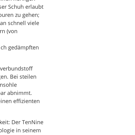
ser Schuh erlaubt
touren zu gehen;
an schnell viele
rn (von
ich gedämpften
verbundstoff
en. Bei steilen
ensohle
bar abnimmt.
inen effizienten
keit: Der TenNine
ologie in seinem