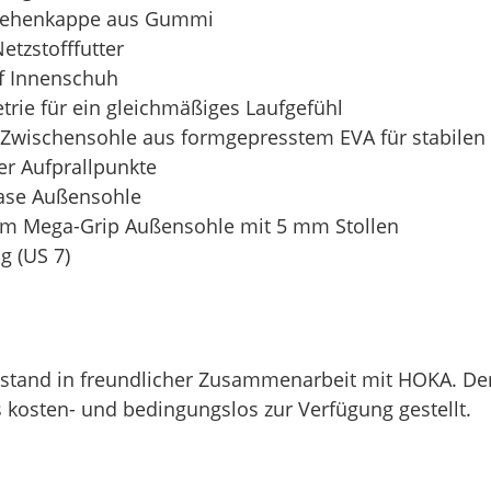
 Zehenkappe aus Gummi
etzstofffutter
f Innenschuh
ie für ein gleichmäßiges Laufgefühl
Zwischensohle aus formgepresstem EVA für stabilen 
er Aufprallpunkte
ase Außensohle
ram Mega-Grip Außensohle mit 5 mm Stollen
g (US 7)
ntstand in freundlicher Zusammenarbeit mit HOKA. Der
kosten- und bedingungslos zur Verfügung gestellt.