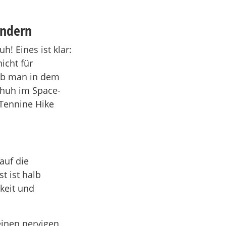
andern
! Eines ist klar:
icht für
ob man in dem
chuh im Space-
 Tennine Hike
auf die
t ist halb
keit und
einen nervigen