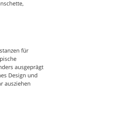
nschette,
stanzen für
ypische
onders ausgeprägt
nes Design und
hr ausziehen