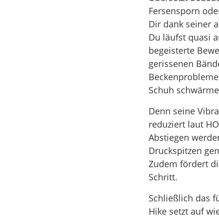
Fersensporn oder
Dir dank seiner 
Du läufst quasi 
begeisterte Bew
gerissenen Bänd
Beckenproblemen
Schuh schwärme
Denn seine Vibr
reduziert laut HO
Abstiegen werde
Druckspitzen gem
Zudem fördert die
Schritt.
Schließlich das 
Hike setzt auf w