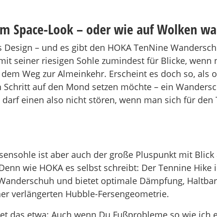
im Space-Look – oder wie auf Wolken w
ges Design – und es gibt den HOKA TenNine Wanderschuh
it seiner riesigen Sohle zumindest für Blicke, wenn n
dem Weg zur Almeinkehr. Erscheint es doch so, als 
n Schritt auf den Mond setzen möchte – ein Wanders
n darf einen also nicht stören, wenn man sich für den
esensohle ist aber auch der große Pluspunkt mit Blick 
Denn wie HOKA es selbst schreibt: Der Tennine Hike is
 Wanderschuh und bietet optimale Dämpfung, Haltbar
einer verlängerten Hubble-Fersengeometrie.
et das etwa: Auch wenn Du Fußprobleme so wie ich 