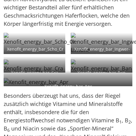
wichtiger Bestandteil aller fünf erhältlichen
Geschmacksrichtungen Haferflocken, welche den
Körper längerfristig mit Energie versorgen.
Xenofit_energy_bar_Scho_Cr
Xenofit_energy_bar_Ingwer-
Limone
Xenofit_energy_bar_Cra
Xenofit_energy_bar_Ban
Xenofit_energy_bar_Apr
Besonders überzeugt hat uns, dass der Riegel
zusätzlich wichtige Vitamine und Mineralstoffe
enthält, insbesondere die für den
Energiestoffwechsel notwendigen Vitamine B
, B
,
1
2
B
und Niacin sowie das „Sportler-Mineral“
6