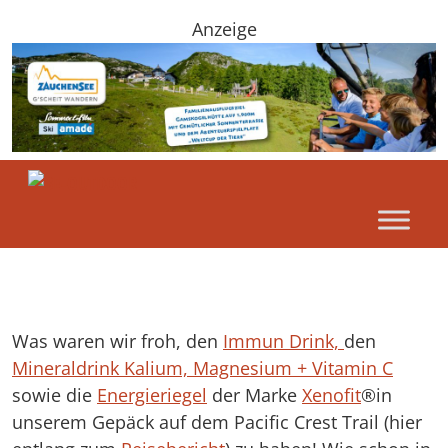
Anzeige
Was waren wir froh, den
Immun Drink,
den
Mineraldrink Kalium, Magnesium + Vitamin C
sowie die
Energieriegel
der Marke
Xenofit
®in
unserem Gepäck auf dem Pacific Crest Trail (hier