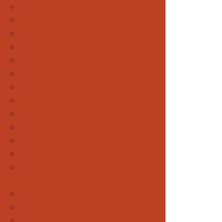
Nordic
Radfahren
Rodeln & Schneeschuhwandern
Ski Alpin & Snowboard
Skitouren
Städtereisen
Wandern & Trekking
Wasserspaß
Wellness
Die perfekte Tourplanung
Mal was anderes
Außergewöhnliche Touren
Gleitschirmfliegen - direkt hier buchen
Kinder und Familie
Reise- und Ausflugsziele
Unterwegs mit den Großeltern
Praktisches für die Familie