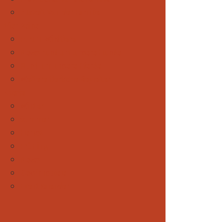
Auszeit von der Familie
Vier Beine
Forum Wildtiere
News rund um unsere Hunde
Rund um unsere Pferde
Weitere tierische Begleiter
Spezial
Winter
Sommer
Herbst
Frühling
News
Gewinnspiele
Eventkalender