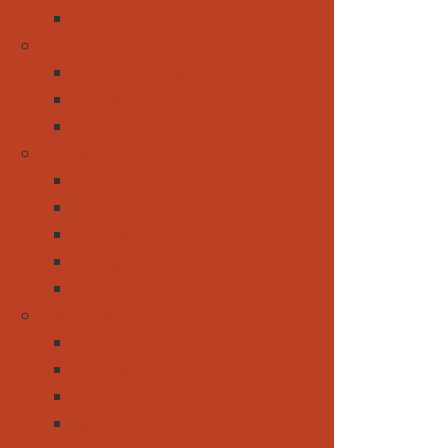
Gletscher
Schweiz
CH-Aletscharena
Schweizer Gletscher
Rhätische Bahn
Europa
Griechenland
Kroatien
Frankreich
Portugal
Spanien
Rest der Welt
Afrika
Amerika
Asien
Barbados