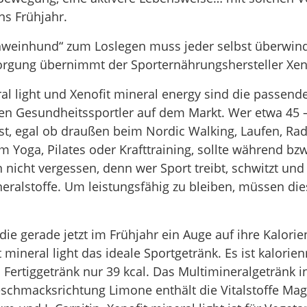
ns Frühjahr.
hweinhund“ zum Loslegen muss jeder selbst überwind
orgung übernimmt der Sporternährungshersteller Xeno
ral light und Xenofit mineral energy sind die passend
nden Gesundheitssportler auf dem Markt. Wer etwa 45 
ist, egal ob draußen beim Nordic Walking, Laufen, R
m Yoga, Pilates oder Krafttraining, sollte während b
 nicht vergessen, denn wer Sport treibt, schwitzt und
neralstoffe. Um leistungsfähig zu bleiben, müssen die
, die gerade jetzt im Frühjahr ein Auge auf ihre Kalo
t mineral light das ideale Sportgetränk. Es ist kalorie
l Fertiggetränk nur 39 kcal. Das Multimineralgetränk i
schmacksrichtung Limone enthält die Vitalstoffe Ma