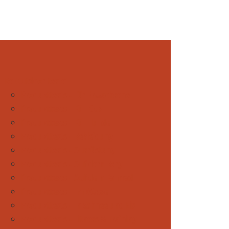
Be Outdoor testet
Produkttests - Für Erwachsene
Produkttests - Für Kids
Produkttests - Für Hunde
Produkttests - Bekleidung
Produkttests - Ausrüstung
Produkttests - Auf dem Berg
Produkttests - Auf dem Fahrrad
Produkttests - Im Wasser
Produkttests - In Schnee und Eis
Produkttests - Fitness & Training