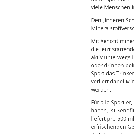
viele Menschen i
Den „inneren Sc
Mineralstoffvers
Mit Xenofit mine
die jetzt starte
aktiv unterwegs 
oder drinnen bei
Sport das Trinken
verliert dabei Mi
werden.
Für alle Sportler
haben, ist Xenofi
liefert pro 500 m
erfrischenden Ge