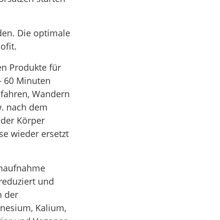
en. Die optimale
fit.
en Produkte für
– 60 Minuten
adfahren, Wandern
zw. nach dem
 der Körper
se wieder ersetzt
rienaufnahme
nreduziert und
n der
gnesium, Kalium,