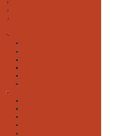
Produkttests - Camping
be-outdoor testet - Unterkünfte im Test
Im Schnee & Eis
Reise- und Ausflugsziele
Deutschland
An der Küste
Allgäu
Bayern
Berchtesgadener Land
Bayerischer Wald
Freizeitparks
Österreich
Achensee
Kärnten
Obertauern
Zauchensee
Zillertal