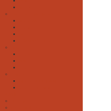
Nepal
Karibik
Unsere Lieblingsreiseziele
Zauchensee
Zillertal
Osttirol
Außergewöhnliche Touren
Italien
Cortina d´Ampezzo
Livigno
Südtirol
Slowenien
Nationalpark Kransjka Gora
Rund um Ljubljana
Aktivitäten
Camping
Klettern & Bouldern