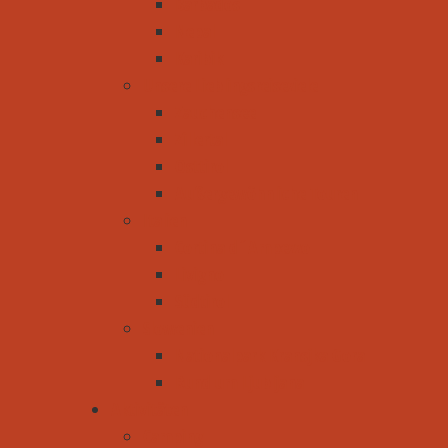
Barbados
Nepal
Karibik
Unsere Lieblingsreiseziele
Zauchensee
Zillertal
Osttirol
Außergewöhnliche Touren
Italien
Cortina d´Ampezzo
Livigno
Südtirol
Slowenien
Nationalpark Kransjka Gora
Rund um Ljubljana
Aktivitäten
Camping