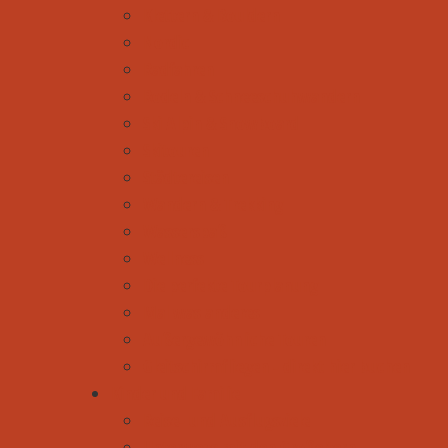
Klettern & Bouldern
Nordic
Radfahren
Rodeln & Schneeschuhwandern
Ski Alpin & Snowboard
Skitouren
Städtereisen
Wandern & Trekking
Wasserspaß
Wellness
Die perfekte Tourplanung
Mal was anderes
Außergewöhnliche Touren
Gleitschirmfliegen - direkt hier buchen
Kinder und Familie
Reise- und Ausflugsziele
Unterwegs mit den Großeltern