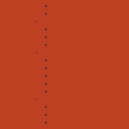
Zillertal
Gletscher
Schweiz
CH-Aletscharena
Schweizer Gletscher
Rhätische Bahn
Europa
Griechenland
Kroatien
Frankreich
Portugal
Spanien
Rest der Welt
Afrika
Amerika
Asien