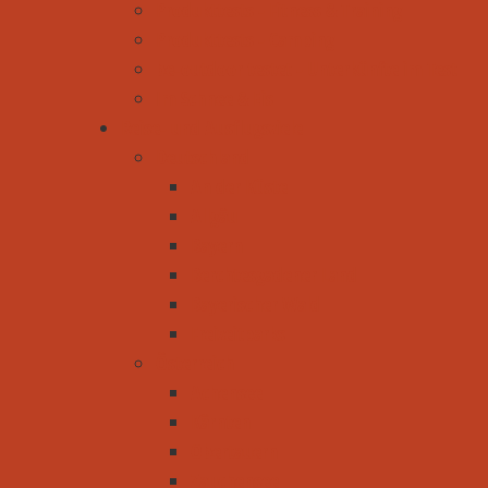
Produkttests - Fitness & Training
Produkttests - Camping
be-outdoor testet - Unterkünfte im Test
Im Schnee & Eis
Reise- und Ausflugsziele
Deutschland
An der Küste
Allgäu
Bayern
Berchtesgadener Land
Bayerischer Wald
Freizeitparks
Österreich
Achensee
Kärnten
Obertauern
Zauchensee