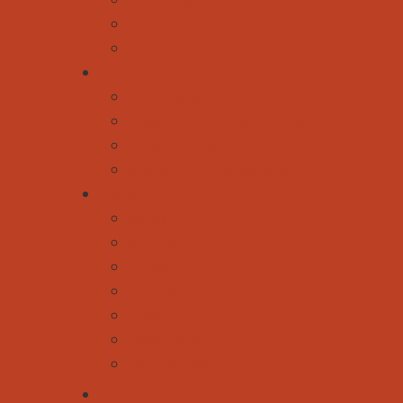
Praktisches für die Familie
Auszeit von der Familie
Vier Beine
Forum Wildtiere
News rund um unsere Hunde
Rund um unsere Pferde
Weitere tierische Begleiter
Spezial
Winter
Sommer
Herbst
Frühling
News
Gewinnspiele
Eventkalender