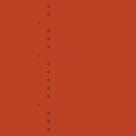
Zillertal
Gletscher
Schweiz
CH-Aletscharena
Schweizer Gletscher
Rhätische Bahn
Europa
Griechenland
Kroatien
Frankreich
Portugal
Spanien
Rest der Welt
Afrika
Amerika
Asien