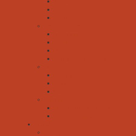
Barbados
Nepal
Karibik
Unsere Lieblingsreiseziele
Zauchensee
Zillertal
Osttirol
Außergewöhnliche Touren
Italien
Cortina d´Ampezzo
Livigno
Südtirol
Slowenien
Nationalpark Kransjka Gora
Rund um Ljubljana
Aktivitäten
Camping