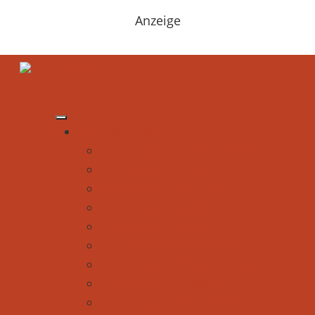
Anzeige
Be Outdoor testet
Produkttests - Für Erwachsene
Produkttests - Für Kids
Produkttests - Für Hunde
Produkttests - Bekleidung
Produkttests - Ausrüstung
Produkttests - Auf dem Berg
Produkttests - Auf dem Fahrrad
Produkttests - Im Wasser
Produkttests - In Schnee und Eis