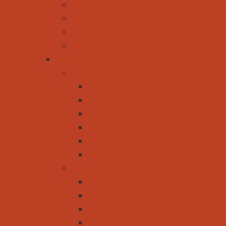
Produkttests - Fitness & Training
Produkttests - Camping
be-outdoor testet - Unterkünfte im Test
Im Schnee & Eis
Reise- und Ausflugsziele
Deutschland
An der Küste
Allgäu
Bayern
Berchtesgadener Land
Bayerischer Wald
Freizeitparks
Österreich
Achensee
Kärnten
Obertauern
Zauchensee