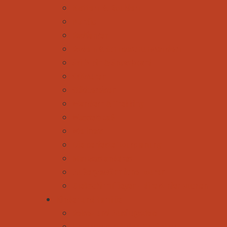
Klettern & Bouldern
Nordic
Radfahren
Rodeln & Schneeschuhwandern
Ski Alpin & Snowboard
Skitouren
Städtereisen
Wandern & Trekking
Wasserspaß
Wellness
Die perfekte Tourplanung
Mal was anderes
Außergewöhnliche Touren
Gleitschirmfliegen - direkt hier buchen
Kinder und Familie
Reise- und Ausflugsziele
Unterwegs mit den Großeltern