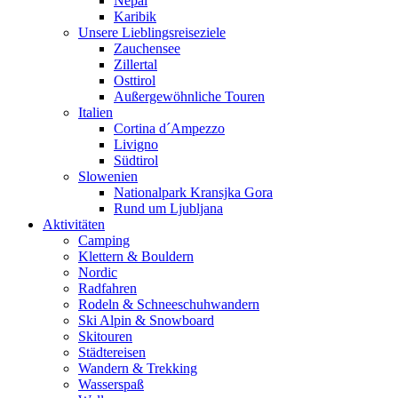
Nepal
Karibik
Unsere Lieblingsreiseziele
Zauchensee
Zillertal
Osttirol
Außergewöhnliche Touren
Italien
Cortina d´Ampezzo
Livigno
Südtirol
Slowenien
Nationalpark Kransjka Gora
Rund um Ljubljana
Aktivitäten
Camping
Klettern & Bouldern
Nordic
Radfahren
Rodeln & Schneeschuhwandern
Ski Alpin & Snowboard
Skitouren
Städtereisen
Wandern & Trekking
Wasserspaß