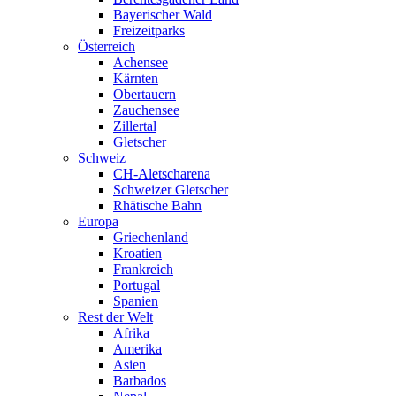
Bayerischer Wald
Freizeitparks
Österreich
Achensee
Kärnten
Obertauern
Zauchensee
Zillertal
Gletscher
Schweiz
CH-Aletscharena
Schweizer Gletscher
Rhätische Bahn
Europa
Griechenland
Kroatien
Frankreich
Portugal
Spanien
Rest der Welt
Afrika
Amerika
Asien
Barbados