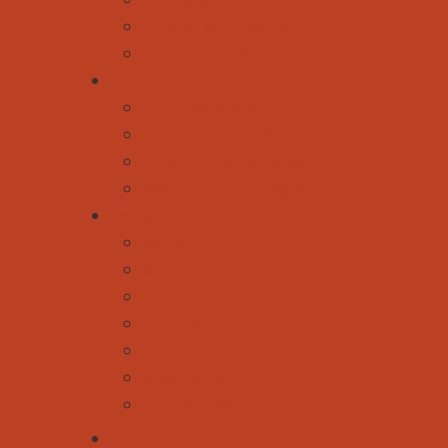
Praktisches für die Familie
Auszeit von der Familie
Vier Beine
Forum Wildtiere
News rund um unsere Hunde
Rund um unsere Pferde
Weitere tierische Begleiter
Spezial
Winter
Sommer
Herbst
Frühling
News
Gewinnspiele
Eventkalender