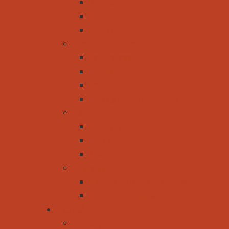
Barbados
Nepal
Karibik
Unsere Lieblingsreiseziele
Zauchensee
Zillertal
Osttirol
Außergewöhnliche Touren
Italien
Cortina d´Ampezzo
Livigno
Südtirol
Slowenien
Nationalpark Kransjka Gora
Rund um Ljubljana
Aktivitäten
Camping