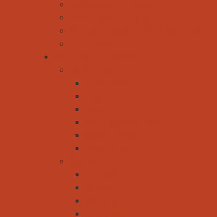
Produkttests - Fitness & Training
Produkttests - Camping
be-outdoor testet - Unterkünfte im Test
Im Schnee & Eis
Reise- und Ausflugsziele
Deutschland
An der Küste
Allgäu
Bayern
Berchtesgadener Land
Bayerischer Wald
Freizeitparks
Österreich
Achensee
Kärnten
Obertauern
Zauchensee