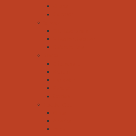
Zillertal
Gletscher
Schweiz
CH-Aletscharena
Schweizer Gletscher
Rhätische Bahn
Europa
Griechenland
Kroatien
Frankreich
Portugal
Spanien
Rest der Welt
Afrika
Amerika
Asien