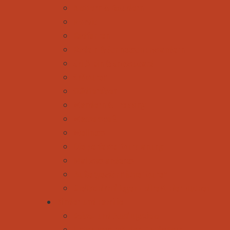
Klettern & Bouldern
Nordic
Radfahren
Rodeln & Schneeschuhwandern
Ski Alpin & Snowboard
Skitouren
Städtereisen
Wandern & Trekking
Wasserspaß
Wellness
Die perfekte Tourplanung
Mal was anderes
Außergewöhnliche Touren
Gleitschirmfliegen - direkt hier buchen
Kinder und Familie
Reise- und Ausflugsziele
Unterwegs mit den Großeltern