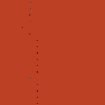
Produkttests - Fitness & Training
Produkttests - Camping
be-outdoor testet - Unterkünfte im Test
Im Schnee & Eis
Reise- und Ausflugsziele
Deutschland
An der Küste
Allgäu
Bayern
Berchtesgadener Land
Bayerischer Wald
Freizeitparks
Österreich
Achensee
Kärnten
Obertauern
Zauchensee