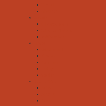
Zillertal
Gletscher
Schweiz
CH-Aletscharena
Schweizer Gletscher
Rhätische Bahn
Europa
Griechenland
Kroatien
Frankreich
Portugal
Spanien
Rest der Welt
Afrika
Amerika
Asien