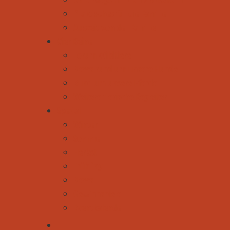
Praktisches für die Familie
Auszeit von der Familie
Vier Beine
Forum Wildtiere
News rund um unsere Hunde
Rund um unsere Pferde
Weitere tierische Begleiter
Spezial
Winter
Sommer
Herbst
Frühling
News
Gewinnspiele
Eventkalender