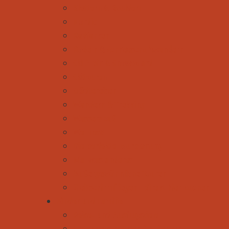
Klettern & Bouldern
Nordic
Radfahren
Rodeln & Schneeschuhwandern
Ski Alpin & Snowboard
Skitouren
Städtereisen
Wandern & Trekking
Wasserspaß
Wellness
Die perfekte Tourplanung
Mal was anderes
Außergewöhnliche Touren
Gleitschirmfliegen - direkt hier buchen
Kinder und Familie
Reise- und Ausflugsziele
Unterwegs mit den Großeltern