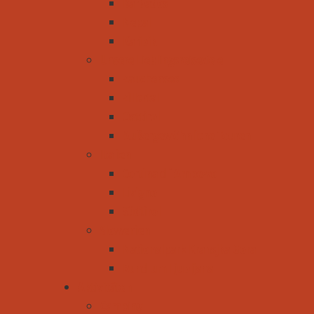
Barbados
Nepal
Karibik
Unsere Lieblingsreiseziele
Zauchensee
Zillertal
Osttirol
Außergewöhnliche Touren
Italien
Cortina d´Ampezzo
Livigno
Südtirol
Slowenien
Nationalpark Kransjka Gora
Rund um Ljubljana
Aktivitäten
Camping