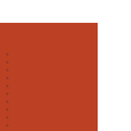
Be Outdoor testet
Produkttests - Für Erwachsene
Produkttests - Für Kids
Produkttests - Für Hunde
Produkttests - Bekleidung
Produkttests - Ausrüstung
Produkttests - Auf dem Berg
Produkttests - Auf dem Fahrrad
Produkttests - Im Wasser
Produkttests - In Schnee und Eis
Produkttests - Fitness & Training