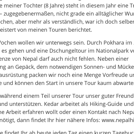
 meiner Tochter (8 Jahre) steht in diesem Jahr eine T
– zugegebenermaßen, nicht grade ein alltäglicher Wu
chen, aber mehr als verständlich, war ich doch selbe
eistert von meinen Touren berichtet.
Wochen wollen wir unterwegs sein. Durch Pokhara i
l es gehen und eine Dschungeltour im Nationalpark 
enze von Nepal darf auch nicht fehlen. Neben einer
ng an Gepäck, dem notwendigen Sonnen- und Mücke
oausrüstung packen wir noch eine Menge Vorfreude 
e und können den Start in unsere Tour kaum abwarte
 während einem Teil unserer Tour unser guter Freun
und unterstützen. Kedar arbeitet als Hiking-Guide un
ne Arbeit erfahren wollt oder einen Kontakt nach Nepa
ötigt, dann findet Ihr hier nähere Infos: www.nepalhi
e findet Ihr ab heute jeden Tag einen kurzen Tagebu