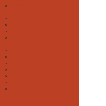
Auszeit von der Familie
Vier Beine
Forum Wildtiere
News rund um unsere Hunde
Rund um unsere Pferde
Weitere tierische Begleiter
Spezial
Winter
Sommer
Herbst
Frühling
News
Gewinnspiele
Eventkalender