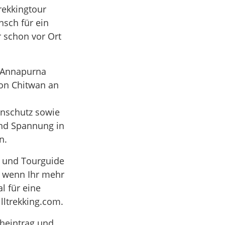
rekkingtour
nsch für ein
r schon vor Ort
m Annapurna
von Chitwan an
nschutz sowie
und Spannung in
n.
d und Tourguide
d wenn Ihr mehr
l für eine
lltrekking.com.
cheintrag und