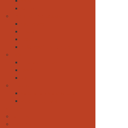
Nepal
Karibik
Unsere Lieblingsreiseziele
Zauchensee
Zillertal
Osttirol
Außergewöhnliche Touren
Italien
Cortina d´Ampezzo
Livigno
Südtirol
Slowenien
Nationalpark Kransjka Gora
Rund um Ljubljana
Aktivitäten
Camping
Klettern & Bouldern