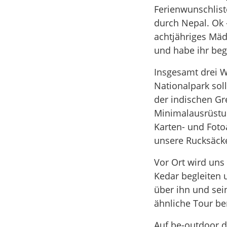
Ferienwunschliste
durch Nepal. Ok 
achtjähriges Mäd
und habe ihr beg
Insgesamt drei 
Nationalpark sol
der indischen Gr
Minimalausrüstu
Karten- und Fot
unsere Rucksäck
Vor Ort wird uns
Kedar begleiten 
über ihn und sei
ähnliche Tour ben
Auf be-outdoor.d