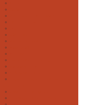
Nordic
Radfahren
Rodeln & Schneeschuhwandern
Ski Alpin & Snowboard
Skitouren
Städtereisen
Wandern & Trekking
Wasserspaß
Wellness
Die perfekte Tourplanung
Mal was anderes
Außergewöhnliche Touren
Gleitschirmfliegen - direkt hier buchen
Kinder und Familie
Reise- und Ausflugsziele
Unterwegs mit den Großeltern
Praktisches für die Familie