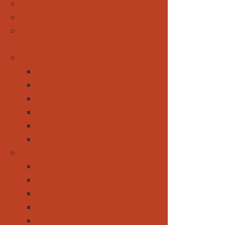
Produkttests - Camping
be-outdoor testet - Unterkünfte im Test
Im Schnee & Eis
Reise- und Ausflugsziele
Deutschland
An der Küste
Allgäu
Bayern
Berchtesgadener Land
Bayerischer Wald
Freizeitparks
Österreich
Achensee
Kärnten
Obertauern
Zauchensee
Zillertal