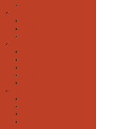
Gletscher
Schweiz
CH-Aletscharena
Schweizer Gletscher
Rhätische Bahn
Europa
Griechenland
Kroatien
Frankreich
Portugal
Spanien
Rest der Welt
Afrika
Amerika
Asien
Barbados