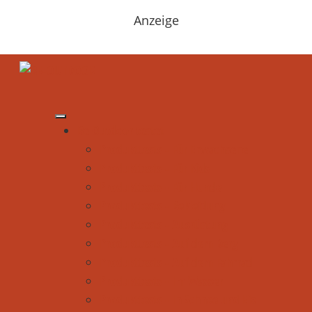
Anzeige
Be Outdoor testet
Produkttests - Für Erwachsene
Produkttests - Für Kids
Produkttests - Für Hunde
Produkttests - Bekleidung
Produkttests - Ausrüstung
Produkttests - Auf dem Berg
Produkttests - Auf dem Fahrrad
Produkttests - Im Wasser
Produkttests - In Schnee und Eis