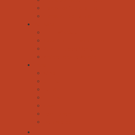
Praktisches für die Familie
Auszeit von der Familie
Vier Beine
Forum Wildtiere
News rund um unsere Hunde
Rund um unsere Pferde
Weitere tierische Begleiter
Spezial
Winter
Sommer
Herbst
Frühling
News
Gewinnspiele
Eventkalender