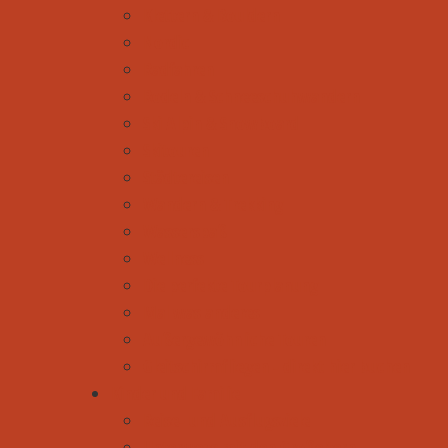
Klettern & Bouldern
Nordic
Radfahren
Rodeln & Schneeschuhwandern
Ski Alpin & Snowboard
Skitouren
Städtereisen
Wandern & Trekking
Wasserspaß
Wellness
Die perfekte Tourplanung
Mal was anderes
Außergewöhnliche Touren
Gleitschirmfliegen - direkt hier buchen
Kinder und Familie
Reise- und Ausflugsziele
Unterwegs mit den Großeltern