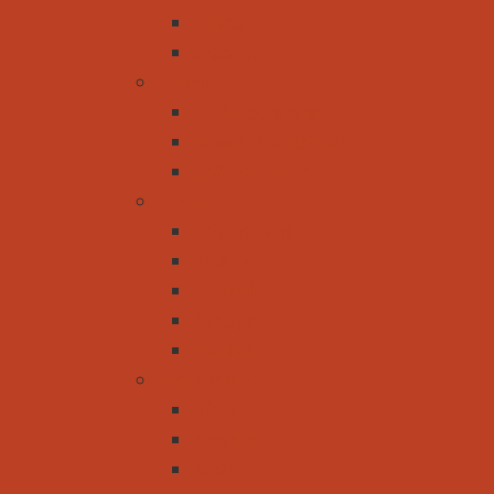
Zillertal
Gletscher
Schweiz
CH-Aletscharena
Schweizer Gletscher
Rhätische Bahn
Europa
Griechenland
Kroatien
Frankreich
Portugal
Spanien
Rest der Welt
Afrika
Amerika
Asien