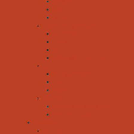
Barbados
Nepal
Karibik
Unsere Lieblingsreiseziele
Zauchensee
Zillertal
Osttirol
Außergewöhnliche Touren
Italien
Cortina d´Ampezzo
Livigno
Südtirol
Slowenien
Nationalpark Kransjka Gora
Rund um Ljubljana
Aktivitäten
Camping