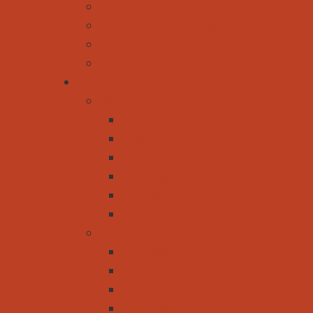
Produkttests - Fitness & Training
Produkttests - Camping
be-outdoor testet - Unterkünfte im Test
Im Schnee & Eis
Reise- und Ausflugsziele
Deutschland
An der Küste
Allgäu
Bayern
Berchtesgadener Land
Bayerischer Wald
Freizeitparks
Österreich
Achensee
Kärnten
Obertauern
Zauchensee