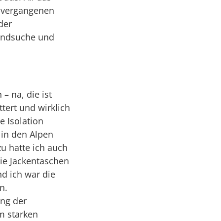
n vergangenen
der
endsuche und
– na, die ist
ttert und wirklich
e Isolation
 in den Alpen
zu hatte ich auch
ie Jackentaschen
d ich war die
n.
ung der
m starken