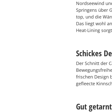
Nordseewind und
Springens über G
top, und die Wärm
Das liegt wohl a
Heat-Lining sorgt
Schickes De
Der Schnitt der C
Bewegungsfreihei
frischen Design b
gefleecte Kinnsc
Gut getarn