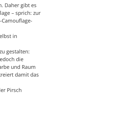
n. Daher gibt es
age – sprich: zur
g-Camouflage-
lbst in
u gestalten:
jedoch die
Farbe und Raum
reiert damit das
er Pirsch