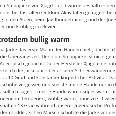
lina-Steppjacke von XJagd – und wurde deshalb in de
uns bei fast allen Outdoor-Aktivitäten getragen: bei 
 in den Alpen, beim Jagdhundetraining und der Jug
er und Frühling im Revier.
 trotzdem bullig warm
ina-Jacke das erste Mal in den Händen hielt, dachte ich 
die Übergangszeit. Denn die Steppjacke ist nicht gefü
Aber falsch gedacht: Da der Hersteller XJagd eine hoh
ierte ich die Jacke auch bei unserer Schneewanderung
nus 10 Grad und konstanter körperlicher Aktivität. Da
schuhe vergessen und steckte meine Hände nur in d
s soll ich sagen – meine Hände waren super warm, un
angenehm temperiert, wohlig warm, ohne zu schwitze
gshaften 13 Grad während unserer Jugendsuche-Prüf
der norddeutschen Marsch schützte die Jacke vor de