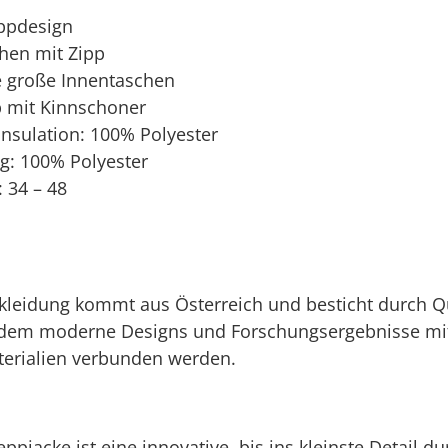
eppdesign
chen mit Zipp
e große Innentaschen
p mit Kinnschoner
nsulation: 100% Polyester
ng: 100% Polyester
 34 – 48
kleidung kommt aus Österreich und besticht durch Q
n dem moderne Designs und Forschungsergebnisse mi
terialien verbunden werden.
pjacke ist eine innovative, bis ins kleinste Detail d