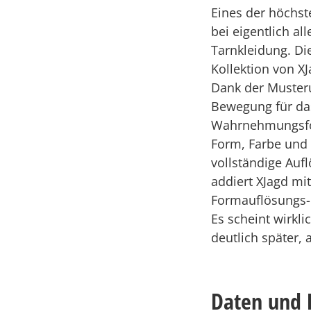
Eines der höchste
bei eigentlich al
Tarnkleidung. Di
Kollektion von XJ
Dank der Musteru
Bewegung für das
Wahrnehmungsfor
Form, Farbe und 
vollständige Au
addiert XJagd mi
Formauflösungs-P
Es scheint wirkl
deutlich später, 
Daten und 