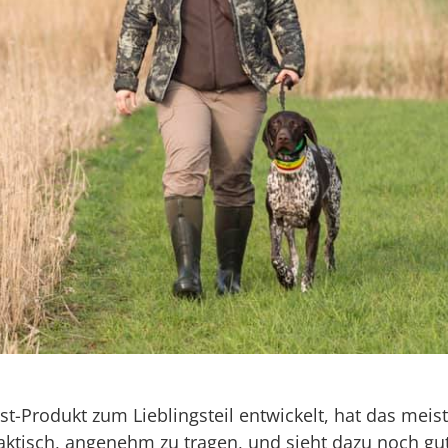
st-Produkt zum Lieblingsteil entwickelt, hat das meis
raktisch, angenehm zu tragen, und sieht dazu noch gut