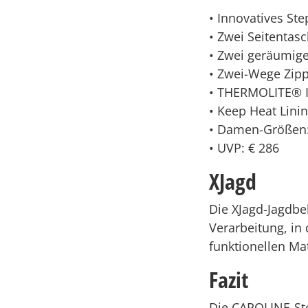
• Innovatives St
• Zwei Seitentas
• Zwei geräumig
• Zwei-Wege Zip
• THERMOLITE® I
• Keep Heat Lini
• Damen-Größen:
• UVP: € 286
XJagd
Die XJagd-Jagdbe
Verarbeitung, i
funktionellen Ma
Fazit
Die CAROLINE-Step