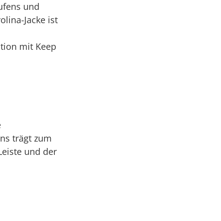
ufens und
lina-Jacke ist
tion mit Keep
e
gns trägt zum
Leiste und der