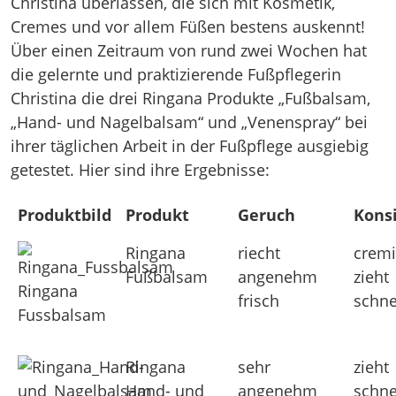
Christina überlassen, die sich mit Kosmetik,
Cremes und vor allem Füßen bestens auskennt!
Über einen Zeitraum von rund zwei Wochen hat
die gelernte und praktizierende Fußpflegerin
Christina die drei Ringana Produkte „Fußbalsam,
„Hand- und Nagelbalsam“ und „Venenspray“ bei
ihrer täglichen Arbeit in der Fußpflege ausgiebig
getestet. Hier sind ihre Ergebnisse:
Produktbild
Produkt
Geruch
Kons
Ringana
riecht
cremi
Fußbalsam
angenehm
zieht
Ringana
frisch
schne
Fussbalsam
Ringana
sehr
zieht
Hand- und
angenehm
schne