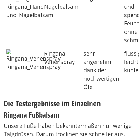
Ringana_Hand-
Nagelbalsam
und
und_Nagelbalsam
spen
Feuch
ohne 
schm
Ringana
sehr
flüssi
Venenspray
angenehm
leicht
Ringana_Venenspray
dank der
kühl
hochwertigen
Öle
Die Testergebnisse im Einzelnen
Ringana Fußbalsam
Unsere Füße haben bekanntermaßen nur wenige
Talgdrüsen. Darum trocknen sie schneller aus.