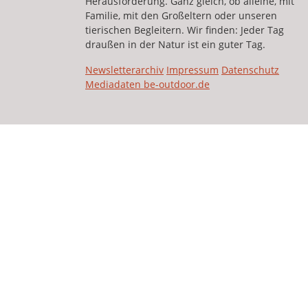
Herausforderung. Ganz gleich, ob alleine, mit
Familie, mit den Großeltern oder unseren
tierischen Begleitern. Wir finden: Jeder Tag
draußen in der Natur ist ein guter Tag.
Newsletterarchiv
Impressum
Datenschutz
Mediadaten be-outdoor.de