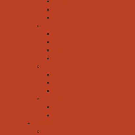
Barbados
Nepal
Karibik
Unsere Lieblingsreiseziele
Zauchensee
Zillertal
Osttirol
Außergewöhnliche Touren
Italien
Cortina d´Ampezzo
Livigno
Südtirol
Slowenien
Nationalpark Kransjka Gora
Rund um Ljubljana
Aktivitäten
Camping