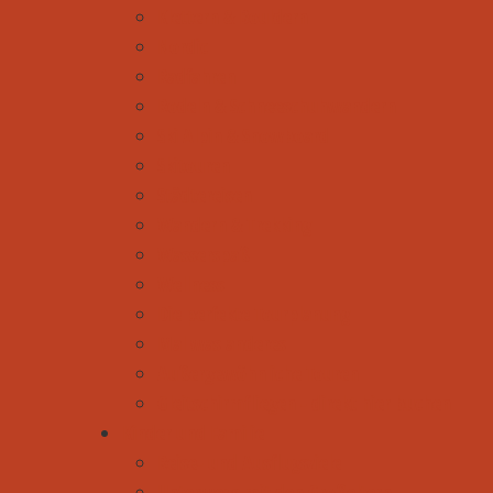
Klettern & Bouldern
Nordic
Radfahren
Rodeln & Schneeschuhwandern
Ski Alpin & Snowboard
Skitouren
Städtereisen
Wandern & Trekking
Wasserspaß
Wellness
Die perfekte Tourplanung
Mal was anderes
Außergewöhnliche Touren
Gleitschirmfliegen - direkt hier buchen
Kinder und Familie
Reise- und Ausflugsziele
Unterwegs mit den Großeltern