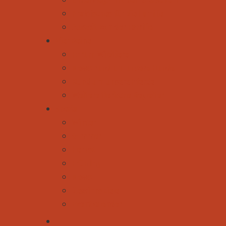
Praktisches für die Familie
Auszeit von der Familie
Vier Beine
Forum Wildtiere
News rund um unsere Hunde
Rund um unsere Pferde
Weitere tierische Begleiter
Spezial
Winter
Sommer
Herbst
Frühling
News
Gewinnspiele
Eventkalender