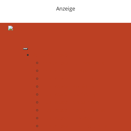
Anzeige
Be Outdoor testet
Produkttests - Für Erwachsene
Produkttests - Für Kids
Produkttests - Für Hunde
Produkttests - Bekleidung
Produkttests - Ausrüstung
Produkttests - Auf dem Berg
Produkttests - Auf dem Fahrrad
Produkttests - Im Wasser
Produkttests - In Schnee und Eis