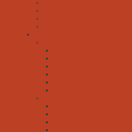
Produkttests - Fitness & Training
Produkttests - Camping
be-outdoor testet - Unterkünfte im Test
Im Schnee & Eis
Reise- und Ausflugsziele
Deutschland
An der Küste
Allgäu
Bayern
Berchtesgadener Land
Bayerischer Wald
Freizeitparks
Österreich
Achensee
Kärnten
Obertauern
Zauchensee