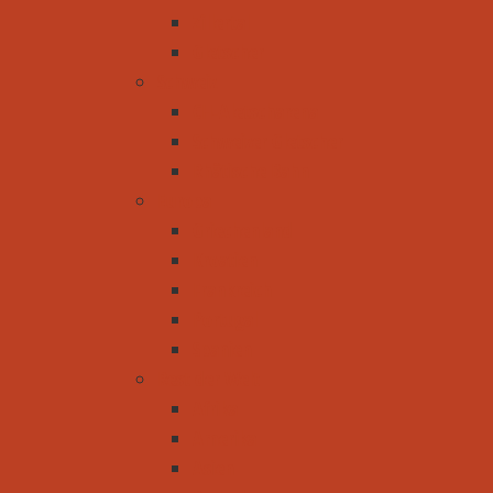
Zillertal
Gletscher
Schweiz
CH-Aletscharena
Schweizer Gletscher
Rhätische Bahn
Europa
Griechenland
Kroatien
Frankreich
Portugal
Spanien
Rest der Welt
Afrika
Amerika
Asien