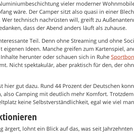
e Aluminiumbeschichtung vieler moderner Wohnmobile
fang wäre. Der Camper sitzt also quasi in einer Ble
t. Wer technisch nachrüsten will, greift zu Außenant
edanken, dass der Abend anders läuft als zuhause.
interessante Teil. Denn ohne Streaming und ohne Soci
t eigenen Ideen. Manche greifen zum Kartenspiel, 
e Inhalte herunter oder schauen sich in Ruhe
Sportbo
. Nicht spektakulär, aber praktisch für den, der oh
sst hier gut dazu. Rund 44 Prozent der Deutschen konn
, also Camping mit deutlich mehr Komfort. Trotzdem b
platz keine Selbstverständlichkeit, egal wie viel ma
ktionieren
rgert, lohnt ein Blick auf das, was seit Jahrzehnten 