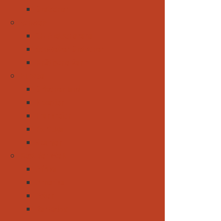
Gletscher
Schweiz
CH-Aletscharena
Schweizer Gletscher
Rhätische Bahn
Europa
Griechenland
Kroatien
Frankreich
Portugal
Spanien
Rest der Welt
Afrika
Amerika
Asien
Barbados