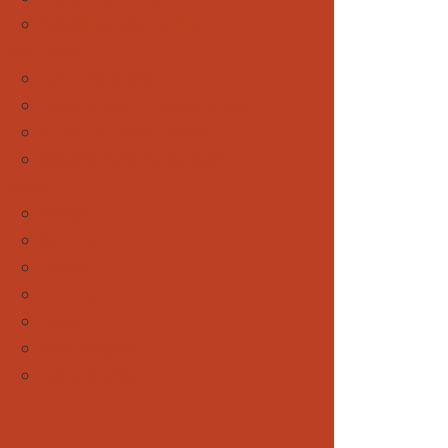
Auszeit von der Familie
Vier Beine
Forum Wildtiere
News rund um unsere Hunde
Rund um unsere Pferde
Weitere tierische Begleiter
Spezial
Winter
Sommer
Herbst
Frühling
News
Gewinnspiele
Eventkalender