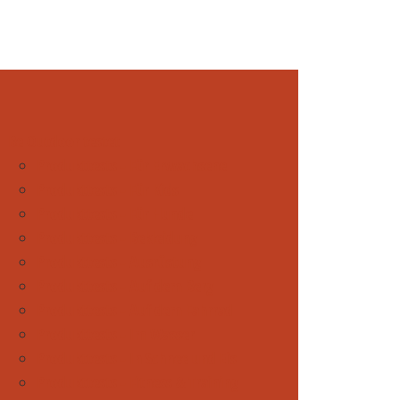
Be Outdoor testet
Produkttests - Für Erwachsene
Produkttests - Für Kids
Produkttests - Für Hunde
Produkttests - Bekleidung
Produkttests - Ausrüstung
Produkttests - Auf dem Berg
Produkttests - Auf dem Fahrrad
Produkttests - Im Wasser
Produkttests - In Schnee und Eis
Produkttests - Fitness & Training