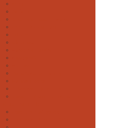
Nordic
Radfahren
Rodeln & Schneeschuhwandern
Ski Alpin & Snowboard
Skitouren
Städtereisen
Wandern & Trekking
Wasserspaß
Wellness
Die perfekte Tourplanung
Mal was anderes
Außergewöhnliche Touren
Gleitschirmfliegen - direkt hier buchen
Kinder und Familie
Reise- und Ausflugsziele
Unterwegs mit den Großeltern
Praktisches für die Familie