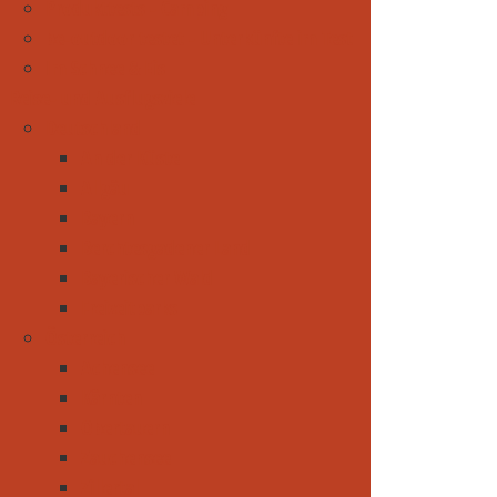
Produkttests - Camping
be-outdoor testet - Unterkünfte im Test
Im Schnee & Eis
Reise- und Ausflugsziele
Deutschland
An der Küste
Allgäu
Bayern
Berchtesgadener Land
Bayerischer Wald
Freizeitparks
Österreich
Achensee
Kärnten
Obertauern
Zauchensee
Zillertal