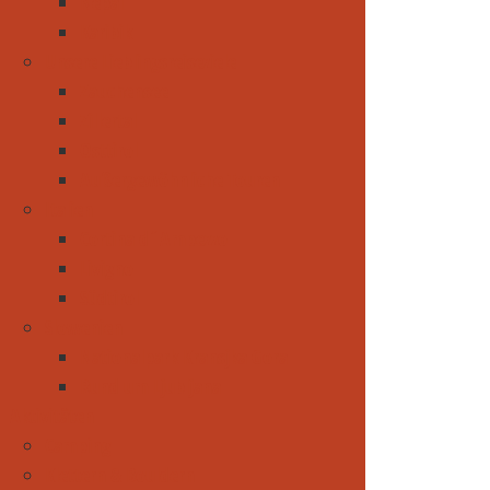
Nepal
Karibik
Unsere Lieblingsreiseziele
Zauchensee
Zillertal
Osttirol
Außergewöhnliche Touren
Italien
Cortina d´Ampezzo
Livigno
Südtirol
Slowenien
Nationalpark Kransjka Gora
Rund um Ljubljana
Aktivitäten
Camping
Klettern & Bouldern