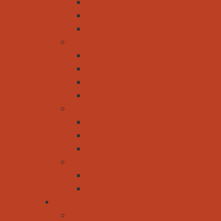
Barbados
Nepal
Karibik
Unsere Lieblingsreiseziele
Zauchensee
Zillertal
Osttirol
Außergewöhnliche Touren
Italien
Cortina d´Ampezzo
Livigno
Südtirol
Slowenien
Nationalpark Kransjka Gora
Rund um Ljubljana
Aktivitäten
Camping