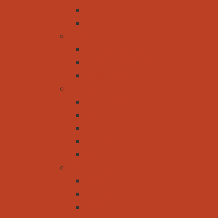
Zillertal
Gletscher
Schweiz
CH-Aletscharena
Schweizer Gletscher
Rhätische Bahn
Europa
Griechenland
Kroatien
Frankreich
Portugal
Spanien
Rest der Welt
Afrika
Amerika
Asien