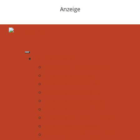
Anzeige
Be Outdoor testet
Produkttests - Für Erwachsene
Produkttests - Für Kids
Produkttests - Für Hunde
Produkttests - Bekleidung
Produkttests - Ausrüstung
Produkttests - Auf dem Berg
Produkttests - Auf dem Fahrrad
Produkttests - Im Wasser
Produkttests - In Schnee und Eis