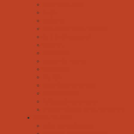
Klettern & Bouldern
Nordic
Radfahren
Rodeln & Schneeschuhwandern
Ski Alpin & Snowboard
Skitouren
Städtereisen
Wandern & Trekking
Wasserspaß
Wellness
Die perfekte Tourplanung
Mal was anderes
Außergewöhnliche Touren
Gleitschirmfliegen - direkt hier buchen
Kinder und Familie
Reise- und Ausflugsziele
Unterwegs mit den Großeltern