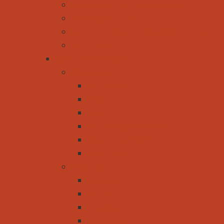
Produkttests - Fitness & Training
Produkttests - Camping
be-outdoor testet - Unterkünfte im Test
Im Schnee & Eis
Reise- und Ausflugsziele
Deutschland
An der Küste
Allgäu
Bayern
Berchtesgadener Land
Bayerischer Wald
Freizeitparks
Österreich
Achensee
Kärnten
Obertauern
Zauchensee