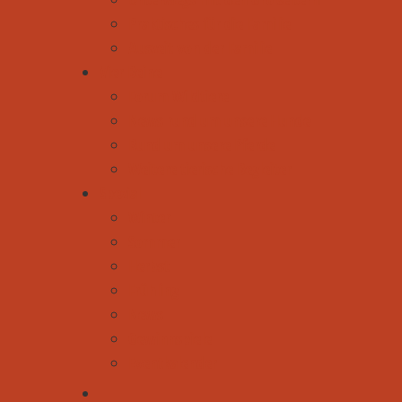
Praktisches für die Familie
Auszeit von der Familie
Vier Beine
Forum Wildtiere
News rund um unsere Hunde
Rund um unsere Pferde
Weitere tierische Begleiter
Spezial
Winter
Sommer
Herbst
Frühling
News
Gewinnspiele
Eventkalender