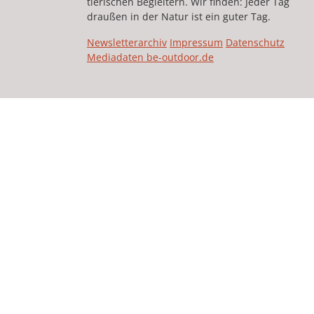
tierischen Begleitern. Wir finden: Jeder Tag
draußen in der Natur ist ein guter Tag.
Newsletterarchiv
Impressum
Datenschutz
Mediadaten be-outdoor.de