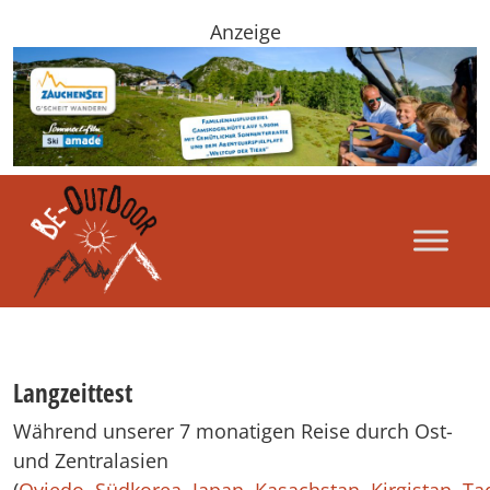
Anzeige
Langzeittest
Während unserer 7 monatigen Reise durch Ost-
und Zentralasien
(
Oviedo,
Südkorea,
Japan,
Kasachstan,
Kirgistan,
Ta