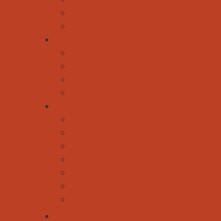
Praktisches für die Familie
Auszeit von der Familie
Vier Beine
Forum Wildtiere
News rund um unsere Hunde
Rund um unsere Pferde
Weitere tierische Begleiter
Spezial
Winter
Sommer
Herbst
Frühling
News
Gewinnspiele
Eventkalender