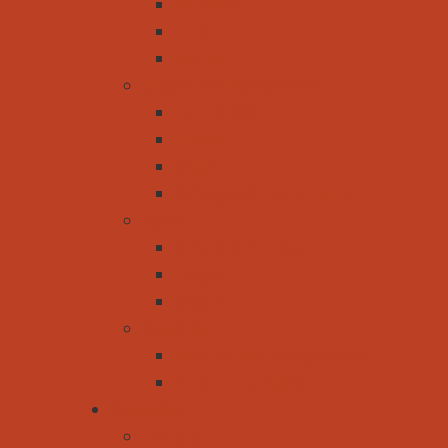
Barbados
Nepal
Karibik
Unsere Lieblingsreiseziele
Zauchensee
Zillertal
Osttirol
Außergewöhnliche Touren
Italien
Cortina d´Ampezzo
Livigno
Südtirol
Slowenien
Nationalpark Kransjka Gora
Rund um Ljubljana
Aktivitäten
Camping