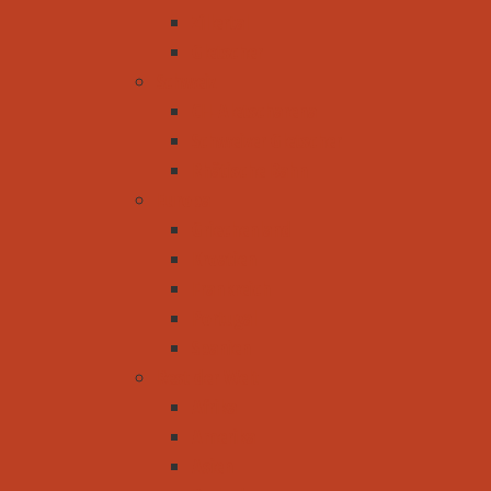
Zillertal
Gletscher
Schweiz
CH-Aletscharena
Schweizer Gletscher
Rhätische Bahn
Europa
Griechenland
Kroatien
Frankreich
Portugal
Spanien
Rest der Welt
Afrika
Amerika
Asien