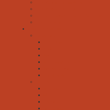
Produkttests - Fitness & Training
Produkttests - Camping
be-outdoor testet - Unterkünfte im Test
Im Schnee & Eis
Reise- und Ausflugsziele
Deutschland
An der Küste
Allgäu
Bayern
Berchtesgadener Land
Bayerischer Wald
Freizeitparks
Österreich
Achensee
Kärnten
Obertauern
Zauchensee