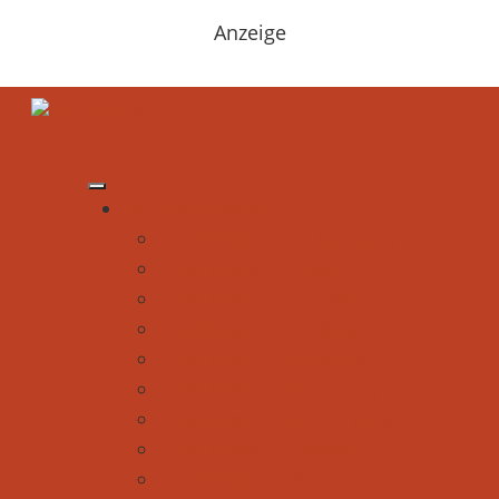
Anzeige
Be Outdoor testet
Produkttests - Für Erwachsene
Produkttests - Für Kids
Produkttests - Für Hunde
Produkttests - Bekleidung
Produkttests - Ausrüstung
Produkttests - Auf dem Berg
Produkttests - Auf dem Fahrrad
Produkttests - Im Wasser
Produkttests - In Schnee und Eis