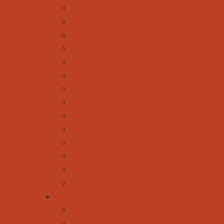
Klettern & Bouldern
Nordic
Radfahren
Rodeln & Schneeschuhwandern
Ski Alpin & Snowboard
Skitouren
Städtereisen
Wandern & Trekking
Wasserspaß
Wellness
Die perfekte Tourplanung
Mal was anderes
Außergewöhnliche Touren
Gleitschirmfliegen - direkt hier buchen
Kinder und Familie
Reise- und Ausflugsziele
Unterwegs mit den Großeltern